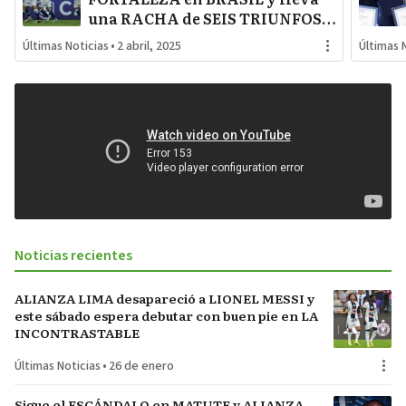
una RACHA de SEIS TRIUNFOS y
UN EMPATE contra CLUBES
Últimas Noticias
•
2 abril, 2025
Últimas 
BRASILEÑOS
Noticias recientes
ALIANZA LIMA desapareció a LIONEL MESSI y
este sábado espera debutar con buen pie en LA
INCONTRASTABLE
Últimas Noticias
•
26 de enero
Sigue el ESCÁNDALO en MATUTE y ALIANZA