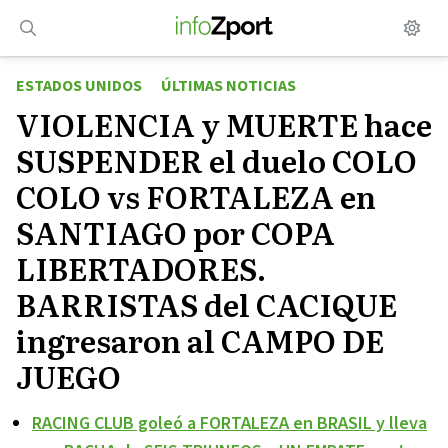
Saltar
al
contenido
ESTADOS UNIDOS
ÚLTIMAS NOTICIAS
VIOLENCIA y MUERTE hace
SUSPENDER el duelo COLO
COLO vs FORTALEZA en
SANTIAGO por COPA
LIBERTADORES.
BARRISTAS del CACIQUE
ingresaron al CAMPO DE
JUEGO
RACING CLUB goleó a FORTALEZA en BRASIL y lleva