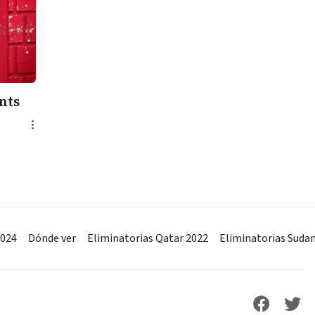
nts
2024
Dónde ver
Eliminatorias Qatar 2022
Eliminatorias Suda