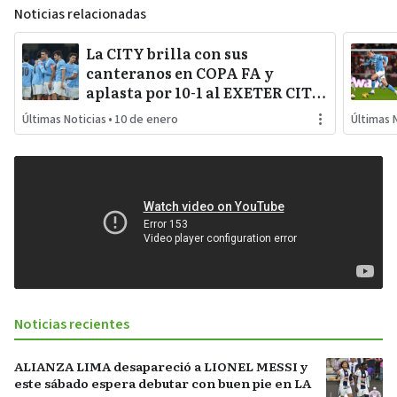
Noticias relacionadas
La CITY brilla con sus
canteranos en COPA FA y
aplasta por 10-1 al EXETER CITY
con la vuelta al gol de RODRI y
Últimas Noticias
•
10 de enero
Últimas 
la estrella SEMENYO
Noticias recientes
ALIANZA LIMA desapareció a LIONEL MESSI y
este sábado espera debutar con buen pie en LA