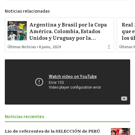
Noticias relacionadas
Argentina y Brasil por la Copa
Real
América. Colombia, Estados
que e
Unidos y Uruguay por la
los ú
sorpresa. Paraguay y Perú
Últimas Noticias
•
6 junio, 2024
Últimas 
darán pelea…
Noticias recientes
Lío de referentes de la SELECCIÓN de PERÚ