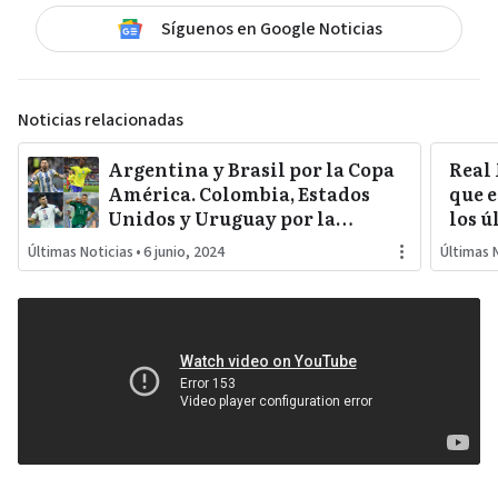
Síguenos en Google Noticias
Noticias relacionadas
Argentina y Brasil por la Copa
Real
América. Colombia, Estados
que e
Unidos y Uruguay por la
los ú
sorpresa. Paraguay y Perú
Últimas Noticias
•
6 junio, 2024
Últimas 
darán pelea…