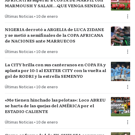
MARMOUSH Y SALAH…QUE VENGA SENEGAL
Últimas Noticias
•
10 de enero
NIGERIA derrotó a ARGELIA de LUCA ZIDANE
y se metió a semifinales de la COPA AFRICANA
de NACIONES ante MARRUECOS
Últimas Noticias
•
10 de enero
La CITY brilla con sus canteranos en COPA FA y
aplasta por 10-1 al EXETER CITY con la vuelta al
gol de RODRI y la estrella SEMENYO
Últimas Noticias
•
10 de enero
«Me tienen hinchado las pelotas»: Loco ABREU
se harta de las quejas del AMÉRICA por el
ESTADIO CALIENTE
Últimas Noticias
•
10 de enero
Grave enfermedad de EX-CHELSEA conmueve