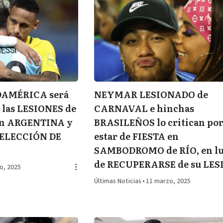
DAMÉRICA será
NEYMAR LESIONADO de
 las LESIONES de
CARNAVAL e hinchas
en ARGENTINA y
BRASILEÑOS lo critican po
SELECCIÓN DE
estar de FIESTA en
SAMBODROMO de RÍO, en l
de RECUPERARSE de su LES
o, 2025
Últimas Noticias
•
11 marzo, 2025