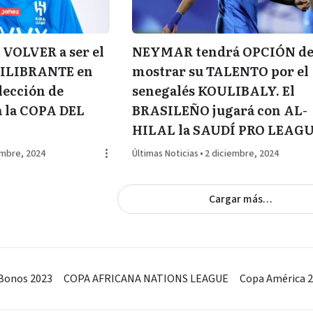
VOLVER a ser el
NEYMAR tendrá OPCIÓN d
UILIBRANTE en
mostrar su TALENTO por el
elección de
senegalés KOULIBALY. El
a la COPA DEL
BRASILEÑO jugará con AL-
HILAL la SAUDÍ PRO LEAG
embre, 2024
Últimas Noticias
•
2 diciembre, 2024
Cargar más…
Bonos 2023
COPA AFRICANA NATIONS LEAGUE
Copa América 