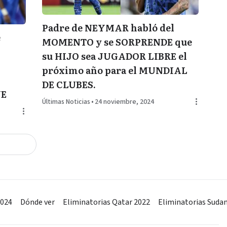
Padre de NEYMAR habló del
e
MOMENTO y se SORPRENDE que
su HIJO sea JUGADOR LIBRE el
próximo año para el MUNDIAL
DE CLUBES.
UE
Últimas Noticias
•
24 noviembre, 2024
2024
Dónde ver
Eliminatorias Qatar 2022
Eliminatorias Suda