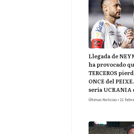
Llegada de NE
ha provocado q
TERCEROS pierda
ONCE del PEIX
sería UCRANIA
Últimas Noticias
•
21 febr