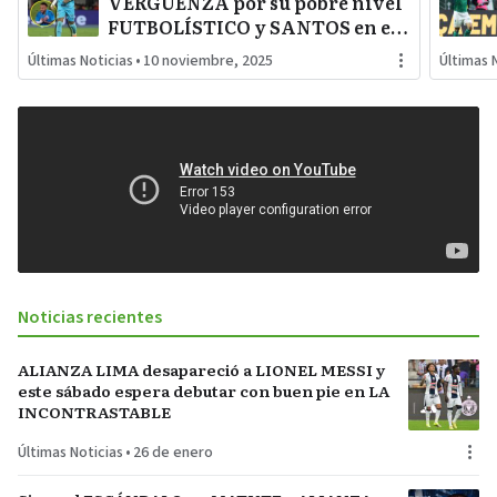
VERGUENZA por su pobre nivel
FUTBOLÍSTICO y SANTOS en el
DESCENSO del TORNEO
Últimas Noticias
•
10 noviembre, 2025
Últimas 
BRASILEIRAO
Noticias recientes
ALIANZA LIMA desapareció a LIONEL MESSI y
este sábado espera debutar con buen pie en LA
INCONTRASTABLE
Últimas Noticias
•
26 de enero