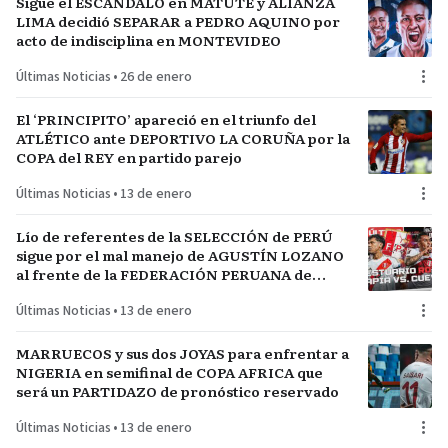
Sigue el ESCÁNDALO en MATUTE y ALIANZA
LIMA decidió SEPARAR a PEDRO AQUINO por
acto de indisciplina en MONTEVIDEO
Últimas Noticias
•
26 de enero
El ‘PRINCIPITO’ apareció en el triunfo del
ATLÉTICO ante DEPORTIVO LA CORUÑA por la
COPA del REY en partido parejo
Últimas Noticias
•
13 de enero
Lío de referentes de la SELECCIÓN de PERÚ
sigue por el mal manejo de AGUSTÍN LOZANO
al frente de la FEDERACIÓN PERUANA de
FÚTBOL
Últimas Noticias
•
13 de enero
MARRUECOS y sus dos JOYAS para enfrentar a
NIGERIA en semifinal de COPA AFRICA que
será un PARTIDAZO de pronóstico reservado
Últimas Noticias
•
13 de enero