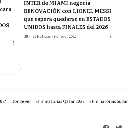
Í
INTER de MIAMI negocia
cara
RENOVACIÓN con LIONEL MESSI
que espera quedarse en ESTADOS
DOS
UNIDOS hasta FINALES del 2026
Últimas Noticias
•
9 enero, 2025
2024
Dónde ver
Eliminatorias Qatar 2022
Eliminatorias Suda