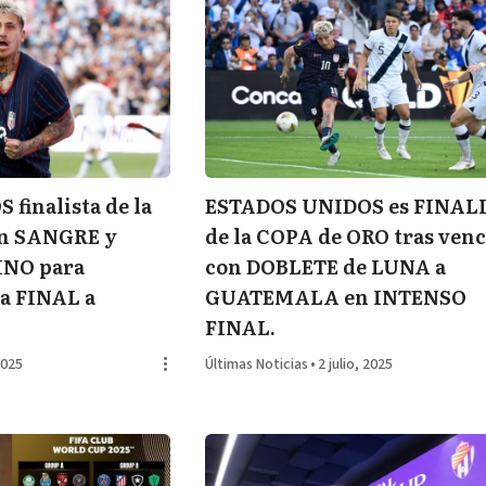
finalista de la
ESTADOS UNIDOS es FINAL
n SANGRE y
de la COPA de ORO tras ven
NO para
con DOBLETE de LUNA a
a FINAL a
GUATEMALA en INTENSO
FINAL.
2025
Últimas Noticias
•
2 julio, 2025