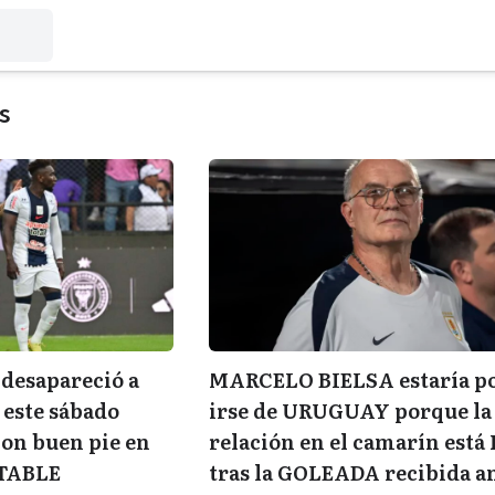
s
esapareció a
MARCELO BIELSA estaría p
este sábado
irse de URUGUAY porque la
con buen pie en
relación en el camarín está
TABLE
tras la GOLEADA recibida a