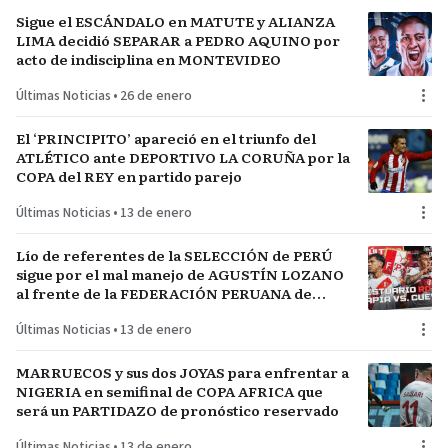
Sigue el ESCÁNDALO en MATUTE y ALIANZA
LIMA decidió SEPARAR a PEDRO AQUINO por
acto de indisciplina en MONTEVIDEO
Últimas Noticias
•
26 de enero
El ‘PRINCIPITO’ apareció en el triunfo del
ATLÉTICO ante DEPORTIVO LA CORUÑA por la
COPA del REY en partido parejo
Últimas Noticias
•
13 de enero
Lío de referentes de la SELECCIÓN de PERÚ
sigue por el mal manejo de AGUSTÍN LOZANO
al frente de la FEDERACIÓN PERUANA de
FÚTBOL
Últimas Noticias
•
13 de enero
MARRUECOS y sus dos JOYAS para enfrentar a
NIGERIA en semifinal de COPA AFRICA que
será un PARTIDAZO de pronóstico reservado
Últimas Noticias
•
13 de enero