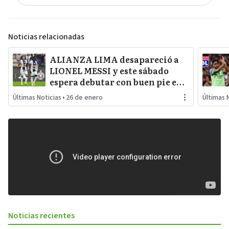
Noticias relacionadas
ALIANZA LIMA desapareció a
LIONEL MESSI y este sábado
espera debutar con buen pie en
LA INCONTRASTABLE
Últimas Noticias
•
26 de enero
Últimas 
Noticias recientes