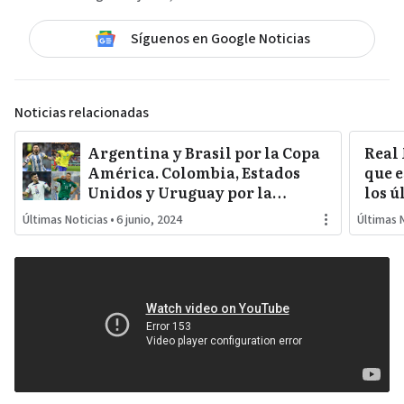
Síguenos en Google Noticias
Noticias relacionadas
Argentina y Brasil por la Copa
Real
América. Colombia, Estados
que e
Unidos y Uruguay por la
los ú
sorpresa. Paraguay y Perú
Últimas Noticias
•
6 junio, 2024
Últimas 
darán pelea…