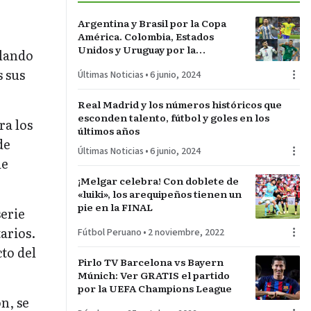
Argentina y Brasil por la Copa
América. Colombia, Estados
Unidos y Uruguay por la
ulando
sorpresa. Paraguay y Perú darán
 sus
Últimas Noticias
•
6 junio, 2024
pelea…
Real Madrid y los números históricos que
esconden talento, fútbol y goles en los
ra los
últimos años
de
Últimas Noticias
•
6 junio, 2024
de
¡Melgar celebra! Con doblete de
«luiki», los arequipeños tienen un
pie en la FINAL
serie
arios.
Fútbol Peruano
•
2 noviembre, 2022
cto del
Pirlo TV Barcelona vs Bayern
Múnich: Ver GRATIS el partido
por la UEFA Champions League
n, se