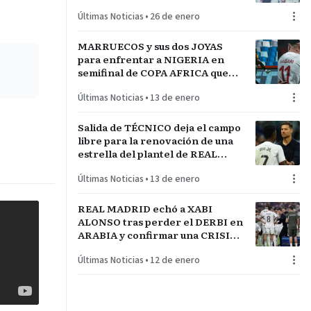
técnico español JAVIER
Últimas Noticias
•
26 de enero
RABANAL
MARRUECOS y sus dos JOYAS
para enfrentar a NIGERIA en
semifinal de COPA AFRICA que
será un PARTIDAZO de
Últimas Noticias
•
13 de enero
pronóstico reservado
Salida de TÉCNICO deja el campo
libre para la renovación de una
estrella del plantel de REAL
MADRID
Últimas Noticias
•
13 de enero
REAL MADRID echó a XABI
ALONSO tras perder el DERBI en
ARABIA y confirmar una CRISIS
INTERNA con jugadores
Últimas Noticias
•
12 de enero
referentes del plantel