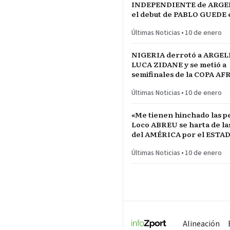
INDEPENDIENTE de ARGE
el debut de PABLO GUEDE e
RÍO DE LA PLATA de URU
Últimas Noticias
•
10 de enero
NIGERIA derrotó a ARGEL
LUCA ZIDANE y se metió a
semifinales de la COPA A
NACIONES ante MARRUE
Últimas Noticias
•
10 de enero
«Me tienen hinchado las pe
Loco ABREU se harta de las quejas
del AMÉRICA por el ESTA
CALIENTE
Últimas Noticias
•
10 de enero
Alineación