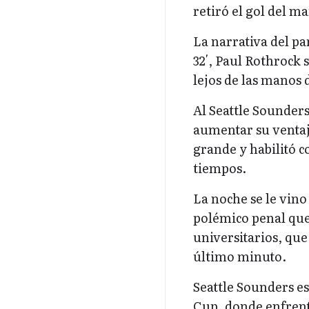
retiró el gol del m
La narrativa del p
32′, Paul Rothrock 
lejos de las manos 
Al Seattle Sounder
aumentar su ventaja
grande y habilitó c
tiempos.
La noche se le vin
polémico penal que 
universitarios, qu
último minuto.
Seattle Sounders es
Cup, donde enfrent