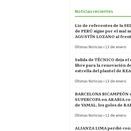
Noticias recientes
Lío de referentes de la S
de PERÚ sigue por el mal 
AGUSTÍN LOZANO al frente
FEDERACIÓN PERUANA de
Últimas Noticias
•
13 de enero
Salida de TÉCNICO deja el
libre para la renovación d
estrella del plantel de RE
MADRID
Últimas Noticias
•
13 de enero
BARCELONA BICAMPEÓN 
SUPERCOPA en ARABIA con 
de YAMAL, los goles de R
las manos de JOAN GARCÍ
Últimas Noticias
•
12 de enero
ALIANZA LIMA perdió con