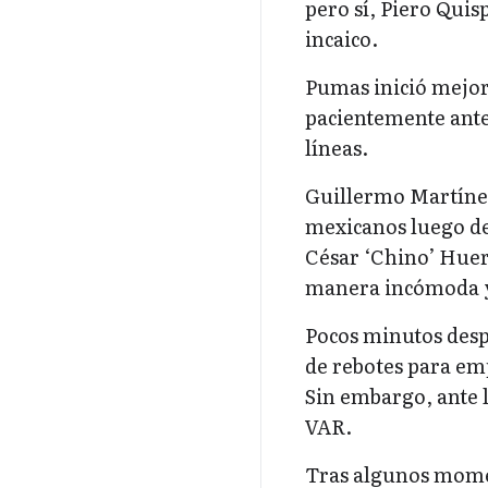
pero sí, Piero Quis
incaico.
Pumas inició mejor
pacientemente ante
líneas.
Guillermo Martínez
mexicanos luego de
César ‘Chino’ Huert
manera incómoda y
Pocos minutos despu
de rebotes para emp
Sin embargo, ante l
VAR.
Tras algunos momen