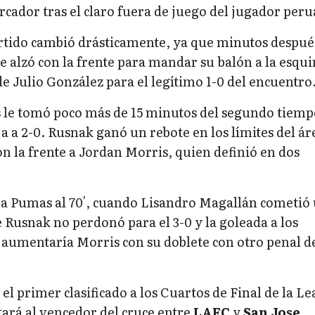
arcador tras el claro fuera de juego del jugador per
artido cambió drásticamente, ya que minutos después
se alzó con la frente para mandar su balón a la esqu
de Julio González para el legítimo 1-0 del encuentro
s le tomó poco más de 15 minutos del segundo tiemp
 a 2-0. Rusnak ganó un rebote en los límites del ár
on la frente a Jordan Morris, quien definió en dos
o a Pumas al 70′, cuando Lisandro Magallán cometió
Rusnak no perdonó para el 3-0 y la goleada a los
e aumentaría Morris con su doblete con otro penal d
 el primer clasificado a los Cuartos de Final de la L
ará al vencedor del cruce entre
LAFC
y
San Jose