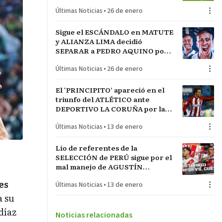
LA INCONTRASTABLE
Últimas Noticias
•
26 de enero
Sigue el ESCÁNDALO en MATUTE
y ALIANZA LIMA decidió
SEPARAR a PEDRO AQUINO por
acto de indisciplina en
Últimas Noticias
•
26 de enero
MONTEVIDEO
El ‘PRINCIPITO’ apareció en el
triunfo del ATLÉTICO ante
DEPORTIVO LA CORUÑA por la
COPA del REY en partido parejo
Últimas Noticias
•
13 de enero
Lío de referentes de la
SELECCIÓN de PERÚ sigue por el
mal manejo de AGUSTÍN
LOZANO al frente de la
es
Últimas Noticias
•
13 de enero
FEDERACIÓN PERUANA de
FÚTBOL
a su
díaz
Noticias relacionadas