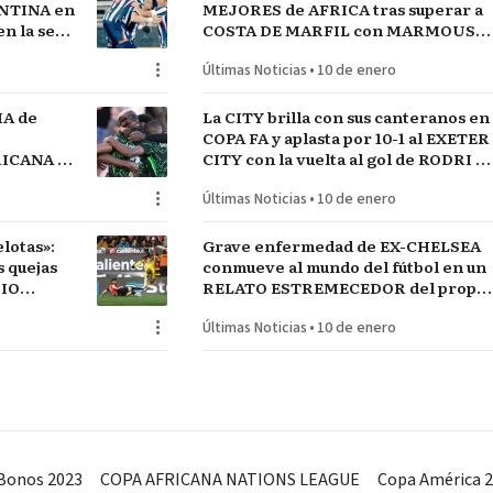
NTINA en
MEJORES de AFRICA tras superar a
n la serie
COSTA DE MARFIL con MARMOUSH
GUAY
Y SALAH…QUE VENGA SENEGAL
Últimas Noticias
•
10 de enero
IA de
La CITY brilla con sus canteranos en
COPA FA y aplasta por 10-1 al EXETER
FRICANA de
CITY con la vuelta al gol de RODRI y
COS
la estrella SEMENYO
Últimas Noticias
•
10 de enero
lotas»:
Grave enfermedad de EX-CHELSEA
conmueve al mundo del fútbol en un
DIO
RELATO ESTREMECEDOR del propio
jugador
Últimas Noticias
•
10 de enero
Bonos 2023
COPA AFRICANA NATIONS LEAGUE
Copa América 