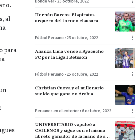
Dónde ver
•
25 octubre, 2022
uano.
Hernán Barcos: El «pirata»
, al
arquero del torneo clausura
ina
.
Fútbol Peruano
•
25 octubre, 2022
o para
Alianza Lima vence a Ayacucho
FC por la Liga 1 Betsson
ea
Fútbol Peruano
•
25 octubre, 2022
Christian Cueva y el millonario
 un
sueldo que gana en Arabia
e
Peruanos en el exterior
•
6 octubre, 2022
UNIVERSITARIO vapuleó a
eagues
CHILENOS y sigue con el mismo
libreto ganador de la mano de su