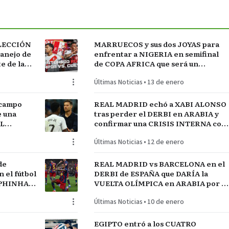
ELECCIÓN
MARRUECOS y sus dos JOYAS para
manejo de
enfrentar a NIGERIA en semifinal
 de la
de COPA AFRICA que será un
 FÚTBOL
PARTIDAZO de pronóstico
Últimas Noticias
•
13 de enero
reservado
 campo
REAL MADRID echó a XABI ALONSO
e una
tras perder el DERBI en ARABIA y
AL
confirmar una CRISIS INTERNA con
jugadores referentes del plantel
Últimas Noticias
•
12 de enero
de
REAL MADRID vs BARCELONA en el
el fútbol
DERBI de ESPAÑA que DARÍA la
APHINHA y
VUELTA OLÍMPICA en ARABIA por el
A
INICIO de TEMPORADA
Últimas Noticias
•
10 de enero
EGIPTO entró a los CUATRO