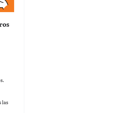
ros
s.
 las