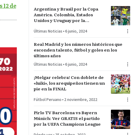
 12 de
Argentina y Brasil por la Copa
América. Colombia, Estados
Unidos y Uruguay por la
sorpresa. Paraguay y Perú darán
Últimas Noticias
•
6 junio, 2024
pelea…
Real Madrid y los números históricos que
esconden talento, fútbol y goles en los
últimos años
Últimas Noticias
•
6 junio, 2024
¡Melgar celebra! Con doblete de
«luiki», los arequipeños tienen un
pie en la FINAL
Fútbol Peruano
•
2 noviembre, 2022
Pirlo TV Barcelona vs Bayern
Múnich: Ver GRATIS el partido
por la UEFA Champions League