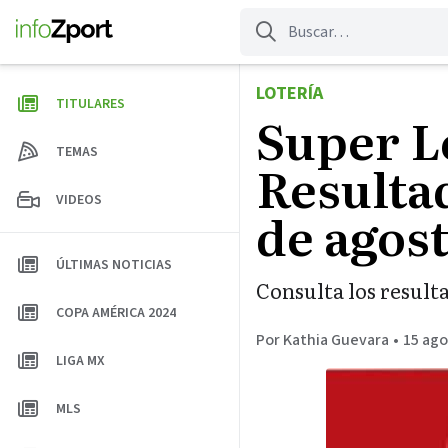
Saltar
al
contenido
LOTERÍA
TITULARES
Super Lo
TEMAS
Resultad
VIDEOS
de agos
ÚLTIMAS NOTICIAS
Consulta los resulta
COPA AMÉRICA 2024
Por Kathia Guevara
•
15 ago
LIGA MX
MLS