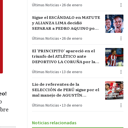
LA INCONTRASTABLE
Últimas Noticias
•
26 de enero
Sigue el ESCÁNDALO en MATUTE
y ALIANZA LIMA decidió
SEPARAR a PEDRO AQUINO por
acto de indisciplina en
Últimas Noticias
•
26 de enero
MONTEVIDEO
El ‘PRINCIPITO’ apareció en el
triunfo del ATLÉTICO ante
DEPORTIVO LA CORUÑA por la
COPA del REY en partido parejo
Últimas Noticias
•
13 de enero
Lío de referentes de la
SELECCIÓN de PERÚ sigue por el
eo!
mal manejo de AGUSTÍN
o
LOZANO al frente de la
Últimas Noticias
•
13 de enero
FEDERACIÓN PERUANA de
obre
FÚTBOL
Noticias relacionadas