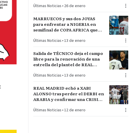
técnico español JAVIER
Últimas Noticias
•
26 de enero
RABANAL
MARRUECOS y sus dos JOYAS
para enfrentar a NIGERIA en
semifinal de COPA AFRICA que
será un PARTIDAZO de
Últimas Noticias
•
13 de enero
pronóstico reservado
Salida de TÉCNICO deja el campo
libre para la renovación de una
estrella del plantel de REAL
MADRID
Últimas Noticias
•
13 de enero
:
REAL MADRID echó a XABI
ALONSO tras perder el DERBI en
ARABIA y confirmar una CRISIS
INTERNA con jugadores
Últimas Noticias
•
12 de enero
referentes del plantel