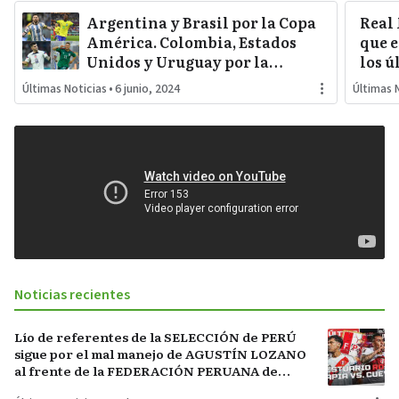
Argentina y Brasil por la Copa
Real
América. Colombia, Estados
que e
Unidos y Uruguay por la
los ú
sorpresa. Paraguay y Perú
Últimas Noticias
•
6 junio, 2024
Últimas 
darán pelea…
Noticias recientes
Lío de referentes de la SELECCIÓN de PERÚ
sigue por el mal manejo de AGUSTÍN LOZANO
al frente de la FEDERACIÓN PERUANA de
FÚTBOL