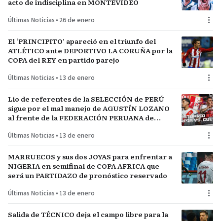
acto de indisciplina en MONTEVIDEO
Últimas Noticias
•
26 de enero
El ‘PRINCIPITO’ apareció en el triunfo del
ATLÉTICO ante DEPORTIVO LA CORUÑA por la
COPA del REY en partido parejo
Últimas Noticias
•
13 de enero
Lío de referentes de la SELECCIÓN de PERÚ
sigue por el mal manejo de AGUSTÍN LOZANO
al frente de la FEDERACIÓN PERUANA de
FÚTBOL
Últimas Noticias
•
13 de enero
MARRUECOS y sus dos JOYAS para enfrentar a
NIGERIA en semifinal de COPA AFRICA que
será un PARTIDAZO de pronóstico reservado
Últimas Noticias
•
13 de enero
Salida de TÉCNICO deja el campo libre para la