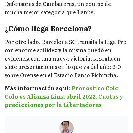
Defensores de Cambaceres, un equipo de
mucha mejor categoría que Lanús.
¿Cómo llega Barcelona?
Por otro lado, Barcelona SC transita la Liga Pro
con enorme soilidez y la misma quedó en
evidencia con una nueva victoria, la sexta en
siete presentaciones en lo que va del año: 2-0
sobre Orense en el Estadio Banco Pichincha.
Más información aquí:
Pronóstico Colo
Colo vs Alianza Lima abril 2022: Cuotas y
predicciones por la Libertadores