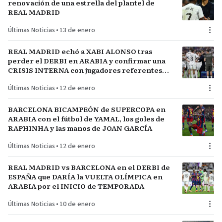
renovación de una estrella del plantel de
REAL MADRID
Últimas Noticias
•
13 de enero
REAL MADRID echó a XABI ALONSO tras
perder el DERBI en ARABIA y confirmar una
CRISIS INTERNA con jugadores referentes
del plantel
Últimas Noticias
•
12 de enero
BARCELONA BICAMPEÓN de SUPERCOPA en
ARABIA con el fútbol de YAMAL, los goles de
RAPHINHA y las manos de JOAN GARCÍA
Últimas Noticias
•
12 de enero
REAL MADRID vs BARCELONA en el DERBI de
ESPAÑA que DARÍA la VUELTA OLÍMPICA en
ARABIA por el INICIO de TEMPORADA
Últimas Noticias
•
10 de enero