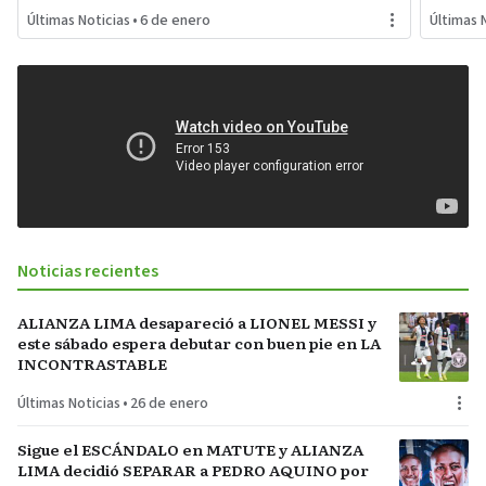
SUDAMERICANA
Últimas Noticias
•
6 de enero
Últimas 
Noticias recientes
ALIANZA LIMA desapareció a LIONEL MESSI y
este sábado espera debutar con buen pie en LA
INCONTRASTABLE
Últimas Noticias
•
26 de enero
Sigue el ESCÁNDALO en MATUTE y ALIANZA
LIMA decidió SEPARAR a PEDRO AQUINO por