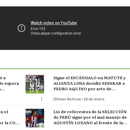
ó a
Sigue el ESCÁNDALO en MATUTE y
do espera
ALIANZA LIMA decidió SEPARAR a
A
PEDRO AQUINO por acto de
indisciplina en MONTEVIDEO
Últimas Noticias
•
26 de enero
n el
Lío de referentes de la SELECCIÓN
de PERÚ sigue por el mal manejo de
r la COPA
AGUSTÍN LOZANO al frente de la
FEDERACIÓN PERUANA de FÚTBOL