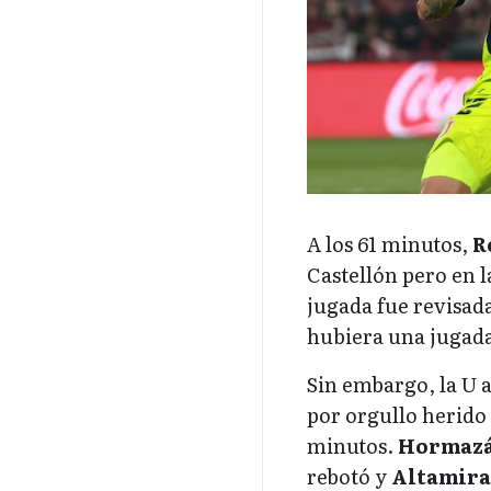
A los 61 minutos,
R
Castellón pero en l
jugada fue revisad
hubiera una jugad
Sin embargo, la U a
por orgullo herido
minutos.
Hormazá
rebotó y
Altamir