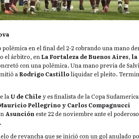
ova
o polémica en el final del 2-2 cobrando una mano de
o el árbitro, en
La Fortaleza de Buenos Aires
,
la
oncretó con una polémica. Una mano previa de Salv
mitió a
Rodrigo Castillo
liquidar el pleito. Termi
e la
U de Chile
y es finalista de la Copa Sudameric
Mauricio Pellegrino y Carlos Compagnucci
en
Asunción
este 22 de noviembre ante el poderoso
.
lo de revancha que se inició con un gol anulado po