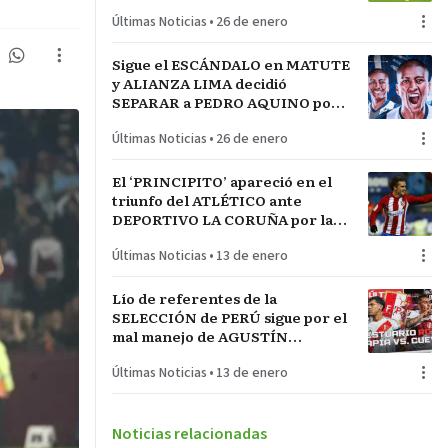
LA INCONTRASTABLE
Últimas Noticias
•
26 de enero
Sigue el ESCÁNDALO en MATUTE
y ALIANZA LIMA decidió
SEPARAR a PEDRO AQUINO por
acto de indisciplina en
Últimas Noticias
•
26 de enero
MONTEVIDEO
El ‘PRINCIPITO’ apareció en el
triunfo del ATLÉTICO ante
DEPORTIVO LA CORUÑA por la
COPA del REY en partido parejo
Últimas Noticias
•
13 de enero
Lío de referentes de la
SELECCIÓN de PERÚ sigue por el
mal manejo de AGUSTÍN
LOZANO al frente de la
Últimas Noticias
•
13 de enero
FEDERACIÓN PERUANA de
FÚTBOL
Noticias relacionadas