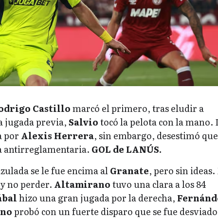
odrigo Castillo
marcó el primero, tras eludir a
a jugada previa,
Salvio
tocó la pelota con la mano. 
a por
Alexis Herrera
, sin embargo, desestimó que
a antirreglamentaria.
GOL de LANÚS.
zulada se le fue encima al
Granate
, pero sin ideas.
 y no perder.
Altamirano
tuvo una clara a los 84
bal
hizo una gran jugada por la derecha,
Fernánd
ano
probó con un fuerte disparo que se fue desviado