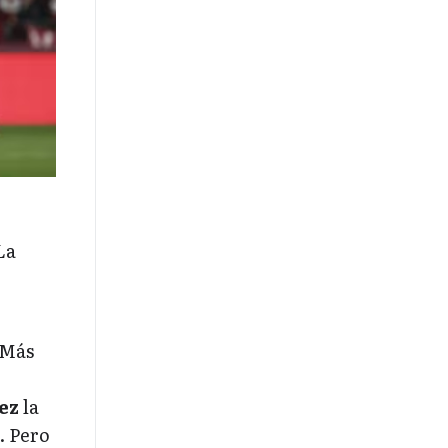
La
 Más
ez
la
. Pero