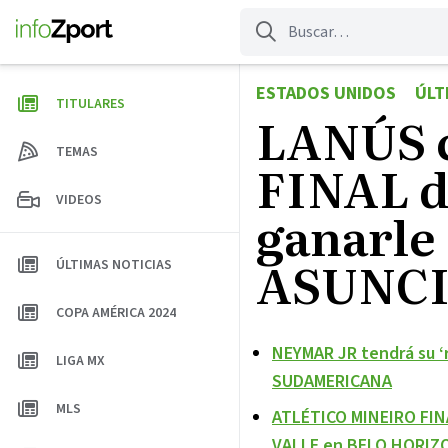
Saltar
al
contenido
ESTADOS UNIDOS
ÚLT
TITULARES
LANÚS c
TEMAS
FINAL 
VIDEOS
ganarle 
ASUNCI
ÚLTIMAS NOTICIAS
COPA AMÉRICA 2024
NEYMAR JR tendrá su ‘
LIGA MX
SUDAMERICANA
MLS
ATLÉTICO MINEIRO FIN
VALLE en BELO HORIZ