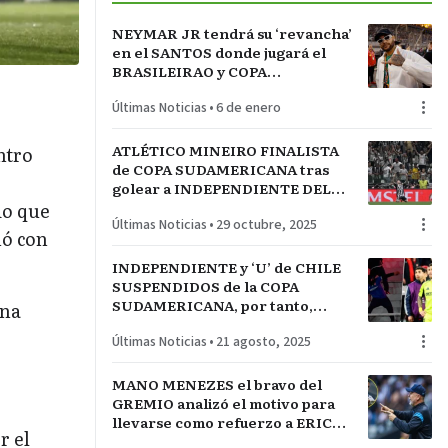
NEYMAR JR tendrá su ‘revancha’
en el SANTOS donde jugará el
BRASILEIRAO y COPA
SUDAMERICANA
Últimas Noticias
•
6 de enero
ATLÉTICO MINEIRO FINALISTA
ntro
de COPA SUDAMERICANA tras
golear a INDEPENDIENTE DEL
VALLE en BELO HORIZONTE
io que
Últimas Noticias
•
29 octubre, 2025
nó con
INDEPENDIENTE y ‘U’ de CHILE
SUSPENDIDOS de la COPA
SUDAMERICANA, por tanto,
ana
ALIANZA LIMA iría a
Últimas Noticias
•
21 agosto, 2025
SEMIFINALES
MANO MENEZES el bravo del
GREMIO analizó el motivo para
llevarse como refuerzo a ERICK
r el
NORIEGA al GAÚCHO