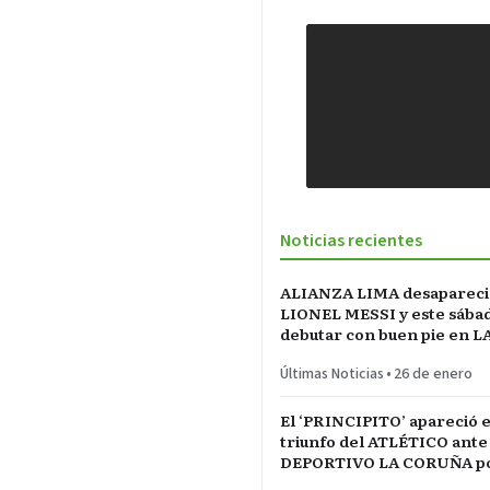
Noticias recientes
ALIANZA LIMA desapareci
LIONEL MESSI y este sába
debutar con buen pie en L
INCONTRASTABLE
Últimas Noticias
•
26 de enero
El ‘PRINCIPITO’ apareció e
triunfo del ATLÉTICO ante
DEPORTIVO LA CORUÑA po
del REY en partido parejo