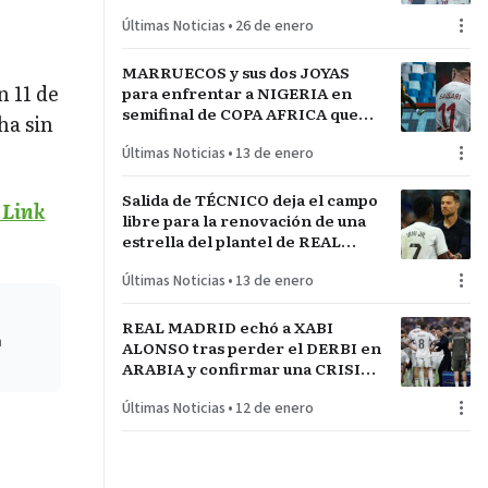
técnico español JAVIER
Últimas Noticias
•
26 de enero
RABANAL
MARRUECOS y sus dos JOYAS
n 11 de
para enfrentar a NIGERIA en
semifinal de COPA AFRICA que
ha sin
será un PARTIDAZO de
Últimas Noticias
•
13 de enero
pronóstico reservado
Salida de TÉCNICO deja el campo
 Link
libre para la renovación de una
estrella del plantel de REAL
MADRID
Últimas Noticias
•
13 de enero
REAL MADRID echó a XABI
n
ALONSO tras perder el DERBI en
ARABIA y confirmar una CRISIS
INTERNA con jugadores
Últimas Noticias
•
12 de enero
referentes del plantel