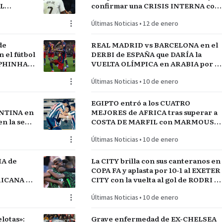
AL
confirmar una CRISIS INTERNA con
jugadores referentes del plantel
Últimas Noticias
•
12 de enero
de
REAL MADRID vs BARCELONA en el
el fútbol
DERBI de ESPAÑA que DARÍA la
APHINHA y
VUELTA OLÍMPICA en ARABIA por el
A
INICIO de TEMPORADA
Últimas Noticias
•
10 de enero
EGIPTO entró a los CUATRO
NTINA en
MEJORES de AFRICA tras superar a
n la serie
COSTA DE MARFIL con MARMOUSH
GUAY
Y SALAH…QUE VENGA SENEGAL
Últimas Noticias
•
10 de enero
IA de
La CITY brilla con sus canteranos en
COPA FA y aplasta por 10-1 al EXETER
FRICANA de
CITY con la vuelta al gol de RODRI y
COS
la estrella SEMENYO
Últimas Noticias
•
10 de enero
lotas»:
Grave enfermedad de EX-CHELSEA