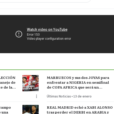
ELECCIÓN
MARRUECOS y sus dos JOYAS para
manejo de
enfrentar a NIGERIA en semifinal
 de la
de COPA AFRICA que será un
 FÚTBOL
PARTIDAZO de pronóstico
Últimas Noticias
•
13 de enero
reservado
 campo
REAL MADRID echó a XABI ALONSO
e una
tras perder el DERBI en ARABIA y