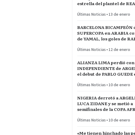
estrella del plantel de RE
MADRID
Últimas Noticias
•
13 de enero
BARCELONA BICAMPEÓN 
SUPERCOPA en ARABIA con 
de YAMAL, los goles de R
las manos de JOAN GARCÍ
Últimas Noticias
•
12 de enero
ALIANZA LIMA perdió con
INDEPENDIENTE de ARGE
el debut de PABLO GUEDE e
RÍO DE LA PLATA de URU
Últimas Noticias
•
10 de enero
NIGERIA derrotó a ARGEL
LUCA ZIDANE y se metió a
semifinales de la COPA A
NACIONES ante MARRUE
Últimas Noticias
•
10 de enero
«Me tienen hinchado las pe