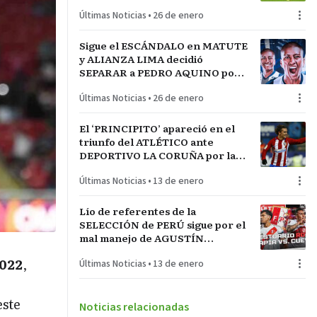
LA INCONTRASTABLE
Últimas Noticias
•
26 de enero
Sigue el ESCÁNDALO en MATUTE
y ALIANZA LIMA decidió
SEPARAR a PEDRO AQUINO por
acto de indisciplina en
Últimas Noticias
•
26 de enero
MONTEVIDEO
El ‘PRINCIPITO’ apareció en el
triunfo del ATLÉTICO ante
DEPORTIVO LA CORUÑA por la
COPA del REY en partido parejo
Últimas Noticias
•
13 de enero
Lío de referentes de la
SELECCIÓN de PERÚ sigue por el
mal manejo de AGUSTÍN
LOZANO al frente de la
022
,
Últimas Noticias
•
13 de enero
FEDERACIÓN PERUANA de
FÚTBOL
este
Noticias relacionadas