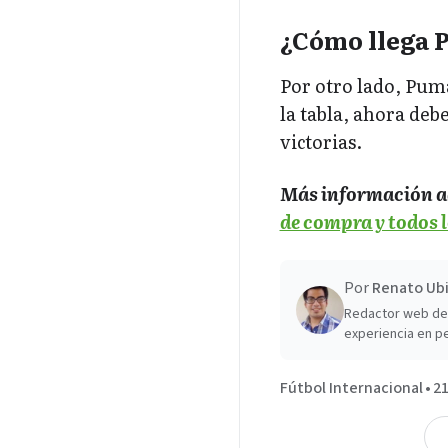
¿Cómo llega
Por otro lado, Pumas
la tabla, ahora deb
victorias.
Más información a
de compra y todos l
Por
Renato Ubi
Redactor web de 
experiencia en pe
Fútbol Internacional
•
21