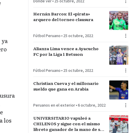
Dónde ver
•
25 octubre, 2022
e
Hernán Barcos: El «pirata»
arquero del torneo clausura
Fútbol Peruano
•
25 octubre, 2022
 ya
ero
Alianza Lima vence a Ayacucho
FC por la Liga 1 Betsson
Fútbol Peruano
•
25 octubre, 2022
Christian Cueva y el millonario
sueldo que gana en Arabia
ausura
n
Peruanos en el exterior
•
6 octubre, 2022
de
UNIVERSITARIO vapuleó a
a los
CHILENOS y sigue con el mismo
libreto ganador de la mano de su