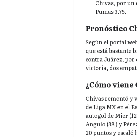
Chivas, por un 
Pumas 3.75.
Pronóstico C
Según el portal we
que está bastante b
contra Juárez, por 
victoria, dos empat
¿Cómo viene 
Chivas remontó y v
de Liga MX en el E
autogol de Mier (12
Angulo (38′) y Pérez
20 puntos y escaló h