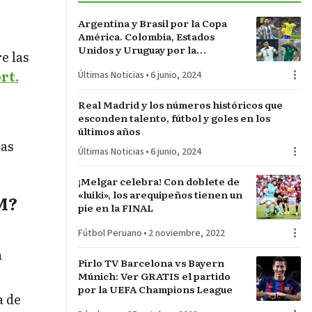
Argentina y Brasil por la Copa
América. Colombia, Estados
Unidos y Uruguay por la
e las
sorpresa. Paraguay y Perú darán
rt.
Últimas Noticias
•
6 junio, 2024
pelea…
Real Madrid y los números históricos que
esconden talento, fútbol y goles en los
últimos años
las
Últimas Noticias
•
6 junio, 2024
¡Melgar celebra! Con doblete de
«luiki», los arequipeños tienen un
M?
pie en la FINAL
Fútbol Peruano
•
2 noviembre, 2022
a
Pirlo TV Barcelona vs Bayern
Múnich: Ver GRATIS el partido
por la UEFA Champions League
a de