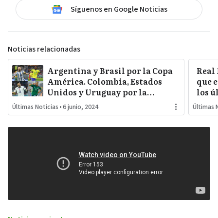
Síguenos en Google Noticias
Noticias relacionadas
Argentina y Brasil por la Copa
Real
América. Colombia, Estados
que e
Unidos y Uruguay por la
los ú
sorpresa. Paraguay y Perú
Últimas Noticias
•
6 junio, 2024
Últimas 
darán pelea…