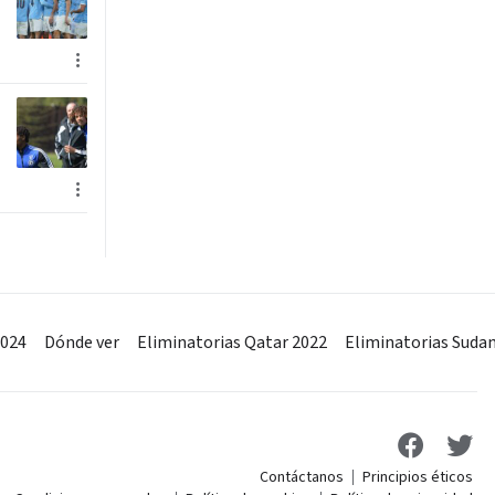
2024
Dónde ver
Eliminatorias Qatar 2022
Eliminatorias Suda
Contáctanos
Principios éticos