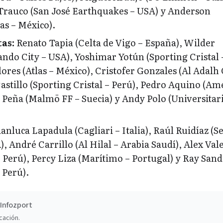
 Trauco (San José Earthquakes – USA) y Anderson
as – México).
as:
Renato Tapia (Celta de Vigo – España), Wilder
ndo City – USA), Yoshimar Yotún (Sporting Cristal 
lores (Atlas – México), Cristofer Gonzales (Al Adalh 
Castillo (Sporting Cristal – Perú), Pedro Aquino (Am
 Peña (Malmö FF – Suecia) y Andy Polo (Universitari
anluca Lapadula (Cagliari – Italia), Raúl Ruidíaz (Se
, André Carrillo (Al Hilal – Arabia Saudí), Alex Val
– Perú), Percy Liza (Marítimo – Portugal) y Ray San
 Perú).
Infozport
cación.