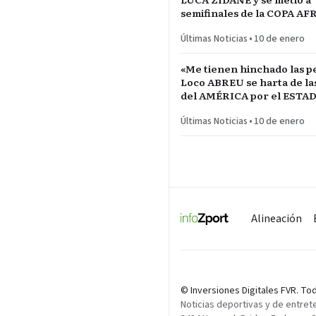
semifinales de la COPA A
NACIONES ante MARRUE
Últimas Noticias
•
10 de enero
«Me tienen hinchado las pe
Loco ABREU se harta de las quejas
del AMÉRICA por el ESTA
CALIENTE
Últimas Noticias
•
10 de enero
Alineación
© Inversiones Digitales FVR. T
Noticias deportivas y de entret