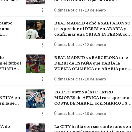
 FÚTBOL
PARTIDAZO de pronóstico
Últimas Noticias
•
13 de enero
reservado
 campo
REAL MADRID echó a XABI ALONSO
e una
tras perder el DERBI en ARABIA y
AL
confirmar una CRISIS INTERNA con
jugadores referentes del plantel
Últimas Noticias
•
12 de enero
de
REAL MADRID vs BARCELONA en el
el fútbol
DERBI de ESPAÑA que DARÍA la
APHINHA y
VUELTA OLÍMPICA en ARABIA por el
A
INICIO de TEMPORADA
Últimas Noticias
•
10 de enero
EGIPTO entró a los CUATRO
NTINA en
MEJORES de AFRICA tras superar a
n la serie
COSTA DE MARFIL con MARMOUSH
GUAY
Y SALAH…QUE VENGA SENEGAL
Últimas Noticias
•
10 de enero
IA de
La CITY brilla con sus canteranos en
COPA FA y aplasta por 10-1 al EXETER