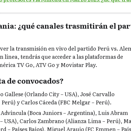
nia: ¿qué canales trasmitirán el par
n ver la transmisión en vivo del partido Perú vs. Al
n línea, tendrás que acceder a las plataformas de
érica TV Go, ATV Go y Movistar Play.
sta de convocados?
 Gallese (Orlando City – USA), José Carvallo
– Perú) y Carlos Cáceda (FBC Melgar – Perú).
 Advíncula (Boca Juniors – Argentina), Luis Abram
 – USA), Carlos Zambrano (Alianza Lima – Perú), M
rd – Países Bajos), Miguel Araujo (FC Emmen – Paí