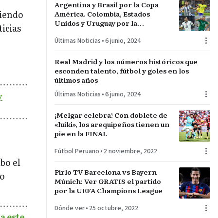
Argentina y Brasil por la Copa
siendo
América. Colombia, Estados
Unidos y Uruguay por la
icias
sorpresa. Paraguay y Perú darán
Últimas Noticias
•
6 junio, 2024
pelea…
Real Madrid y los números históricos que
esconden talento, fútbol y goles en los
últimos años
Últimas Noticias
•
6 junio, 2024
y
¡Melgar celebra! Con doblete de
«luiki», los arequipeños tienen un
pie en la FINAL
Fútbol Peruano
•
2 noviembre, 2022
bo el
Pirlo TV Barcelona vs Bayern
io
Múnich: Ver GRATIS el partido
por la UEFA Champions League
Dónde ver
•
25 octubre, 2022
a este