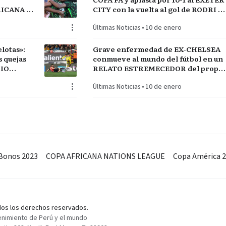
FRICANA de
CITY con la vuelta al gol de RODRI y
COS
la estrella SEMENYO
Últimas Noticias
•
10 de enero
lotas»:
Grave enfermedad de EX-CHELSEA
conmueve al mundo del fútbol en un
DIO
RELATO ESTREMECEDOR del propio
jugador
Últimas Noticias
•
10 de enero
Bonos 2023
COPA AFRICANA NATIONS LEAGUE
Copa América 
odos los derechos reservados.
enimiento de Perú y el mundo