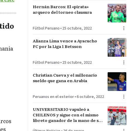
Hernán Barcos: El «pirata»
arquero del torneo clausura
tido
Fútbol Peruano
•
25 octubre, 2022
Alianza Lima vence a Ayacucho
FC por la Liga 1 Betsson
emania
Fútbol Peruano
•
25 octubre, 2022
Christian Cueva y el millonario
sueldo que gana en Arabia
Peruanos en el exterior
•
6 octubre, 2022
UNIVERSITARIO vapuleó a
CHILENOS y sigue con el mismo
arcos
libreto ganador de la mano de su
técnico español JAVIER
ses