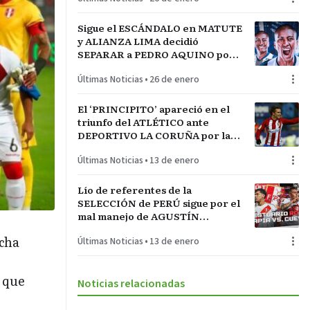
Sigue el ESCÁNDALO en MATUTE
y ALIANZA LIMA decidió
SEPARAR a PEDRO AQUINO por
acto de indisciplina en
Últimas Noticias
•
26 de enero
MONTEVIDEO
El ‘PRINCIPITO’ apareció en el
triunfo del ATLÉTICO ante
DEPORTIVO LA CORUÑA por la
COPA del REY en partido parejo
Últimas Noticias
•
13 de enero
Lío de referentes de la
SELECCIÓN de PERÚ sigue por el
mal manejo de AGUSTÍN
LOZANO al frente de la
echa
Últimas Noticias
•
13 de enero
FEDERACIÓN PERUANA de
FÚTBOL
 que
Noticias relacionadas