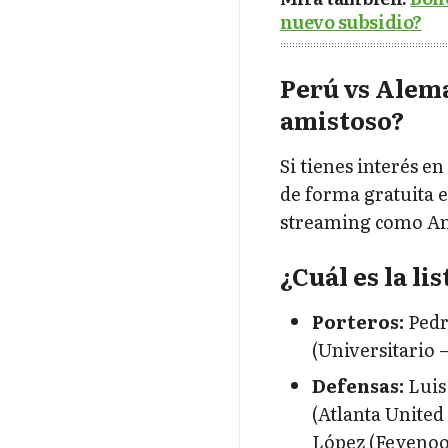
nuevo subsidio?
Perú vs Alema
amistoso?
Si tienes interés e
de forma gratuita e
streaming como Am
¿Cuál es la li
Porteros:
Pedro
(Universitario 
Defensas:
Luis
(Atlanta United
López (Feyenoo