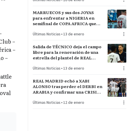
Últimas Noticias
•
26 de enero
RABANAL
MARRUECOS y sus dos JOYAS
para enfrentar a NIGERIA en
semifinal de COPA AFRICA que
será un PARTIDAZO de
–
Últimas Noticias
•
13 de enero
pronóstico reservado
Club –
Salida de TÉCNICO deja el campo
érica –
libre para la renovación de una
o –
estrella del plantel de REAL
MADRID
Últimas Noticias
•
13 de enero
attle
REAL MADRID echó a XABI
era
ALONSO tras perder el DERBI en
ARABIA y confirmar una CRISIS
doval
INTERNA con jugadores
Últimas Noticias
•
12 de enero
referentes del plantel