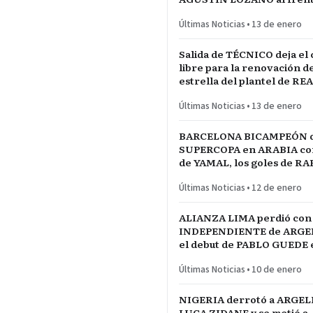
FEDERACIÓN PERUANA de
Últimas Noticias
•
13 de enero
Salida de TÉCNICO deja el
libre para la renovación d
estrella del plantel de RE
MADRID
Últimas Noticias
•
13 de enero
BARCELONA BICAMPEÓN 
SUPERCOPA en ARABIA con 
de YAMAL, los goles de R
las manos de JOAN GARCÍ
Últimas Noticias
•
12 de enero
ALIANZA LIMA perdió con
INDEPENDIENTE de ARGE
el debut de PABLO GUEDE e
RÍO DE LA PLATA de URU
Últimas Noticias
•
10 de enero
NIGERIA derrotó a ARGEL
LUCA ZIDANE y se metió a