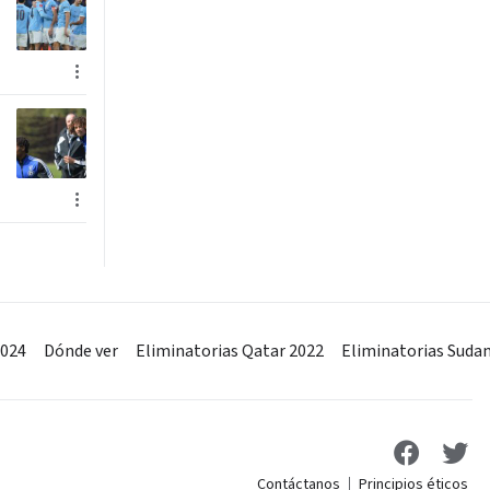
2024
Dónde ver
Eliminatorias Qatar 2022
Eliminatorias Suda
Contáctanos
Principios éticos