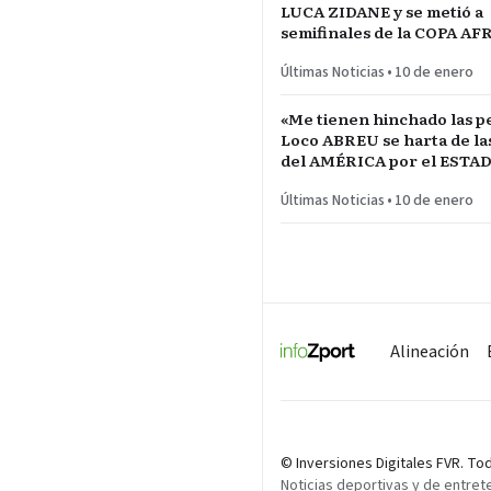
LUCA ZIDANE y se metió a
semifinales de la COPA A
NACIONES ante MARRUE
Últimas Noticias
•
10 de enero
«Me tienen hinchado las pe
Loco ABREU se harta de las quejas
del AMÉRICA por el ESTA
CALIENTE
Últimas Noticias
•
10 de enero
Alineación
© Inversiones Digitales FVR. T
Noticias deportivas y de entret