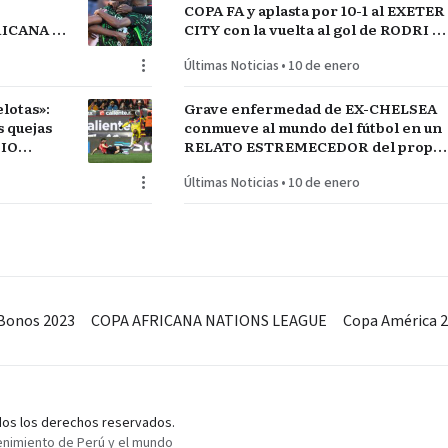
COPA FA y aplasta por 10-1 al EXETER
FRICANA de
CITY con la vuelta al gol de RODRI y
COS
la estrella SEMENYO
Últimas Noticias
•
10 de enero
lotas»:
Grave enfermedad de EX-CHELSEA
conmueve al mundo del fútbol en un
DIO
RELATO ESTREMECEDOR del propio
jugador
Últimas Noticias
•
10 de enero
Bonos 2023
COPA AFRICANA NATIONS LEAGUE
Copa América 
odos los derechos reservados.
enimiento de Perú y el mundo