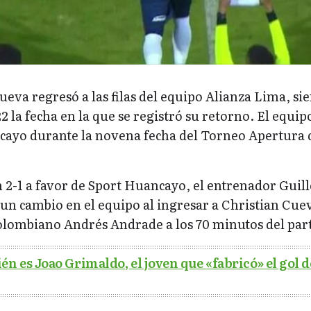
ueva regresó a las filas del equipo Alianza Lima, si
2 la fecha en la que se registró su retorno. El equip
ncayo durante la novena fecha del Torneo Apertura d
 2-1 a favor de Sport Huancayo, el entrenador Gui
 un cambio en el equipo al ingresar a Christian Cue
colombiano Andrés Andrade a los 70 minutos del par
én es Joao Grimaldo, el joven que «fabricó» el gol d