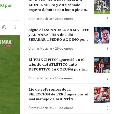
LIONEL MESSI y este sábado
NO por
espera debutar con buen pie en
LA INCONTRASTABLE
Últimas Noticias
•
26 de enero
Sigue el ESCÁNDALO en MATUTE
y ALIANZA LIMA decidió
SEPARAR a PEDRO AQUINO por
acto de indisciplina en
Últimas Noticias
•
26 de enero
MONTEVIDEO
El ‘PRINCIPITO’ apareció en el
triunfo del ATLÉTICO ante
DEPORTIVO LA CORUÑA por la
COPA del REY en partido parejo
Últimas Noticias
•
13 de enero
Lío de referentes de la
SELECCIÓN de PERÚ sigue por el
mal manejo de AGUSTÍN
LOZANO al frente de la
Últimas Noticias
•
13 de enero
FEDERACIÓN PERUANA de
FÚTBOL