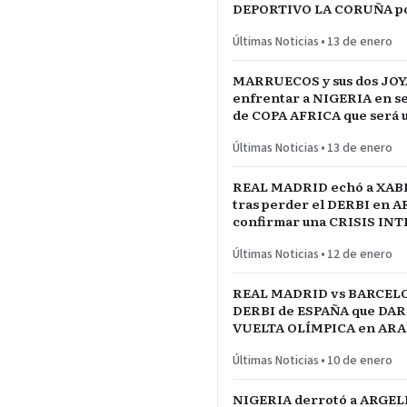
DEPORTIVO LA CORUÑA po
del REY en partido parejo
Últimas Noticias
•
13 de enero
MARRUECOS y sus dos JOY
enfrentar a NIGERIA en se
de COPA AFRICA que será 
PARTIDAZO de pronóstico
Últimas Noticias
•
13 de enero
reservado
REAL MADRID echó a XAB
tras perder el DERBI en A
confirmar una CRISIS IN
jugadores referentes del p
Últimas Noticias
•
12 de enero
REAL MADRID vs BARCELO
DERBI de ESPAÑA que DARÍ
VUELTA OLÍMPICA en ARAB
INICIO de TEMPORADA
Últimas Noticias
•
10 de enero
NIGERIA derrotó a ARGEL