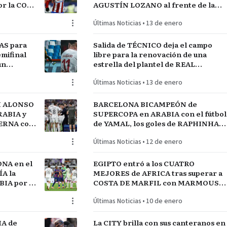
r la COPA
AGUSTÍN LOZANO al frente de la
FEDERACIÓN PERUANA de FÚTBOL
Últimas Noticias
•
13 de enero
AS para
Salida de TÉCNICO deja el campo
mifinal
libre para la renovación de una
un
estrella del plantel de REAL
MADRID
Últimas Noticias
•
13 de enero
I ALONSO
BARCELONA BICAMPEÓN de
RABIA y
SUPERCOPA en ARABIA con el fútbol
TERNA con
de YAMAL, los goles de RAPHINHA y
lantel
las manos de JOAN GARCÍA
Últimas Noticias
•
12 de enero
NA en el
EGIPTO entró a los CUATRO
A la
MEJORES de AFRICA tras superar a
IA por el
COSTA DE MARFIL con MARMOUSH
Y SALAH…QUE VENGA SENEGAL
Últimas Noticias
•
10 de enero
IA de
La CITY brilla con sus canteranos en