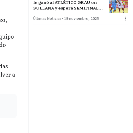
le ganó al ATLÉTICO GRAU en
SULLANA y espera SEMIFINALES
por ALIANZA o CUSCO FC
Últimas Noticias
•
19 noviembre, 2025
zo,
equipo
ndo
das
lver a