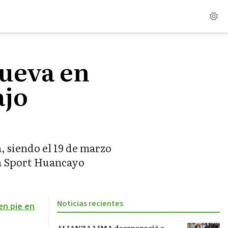
Cueva en
ajo
, siendo el 19 de marzo
ó a Sport Huancayo
Noticias recientes
en pie en
ALIANZA LIMA desapareció a