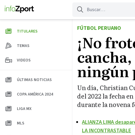
Saltar
al
contenido
FÚTBOL PERUANO
TITULARES
¡No frot
TEMAS
cancha, 
VIDEOS
ningún 
ÚLTIMAS NOTICIAS
Un día, Christian Cu
COPA AMÉRICA 2024
del 2022 la fecha en
durante la novena f
LIGA MX
ALIANZA LIMA desapare
MLS
LA INCONTRASTABLE