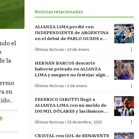
Noticias relacionadas
ALIANZA LIMA perdió con
INDEPENDIENTE de ARGENTINA
en el debut de PABLO GUEDE en
endo el
la serie RÍO DE LA PLATA de
Últimas Noticias
•
10 de enero
URUGUAY
o
e la
HERNÁN BARCOS descartó
haberse peleado en ALIANZA
LIMA y aseguró no festejar algún
gol que le haga a los íntimos con
llermo
Últimas Noticias
•
3 de enero
su nuevo club
va en
FEDERICO GIROTTI llegó a
tido.
ALIANZA LIMA con un sueldo de
100 MIL DÓLARES y las ilusiones
e
puestas en el TÍTULO NACIONAL
Últimas Noticias
•
29 diciembre, 2025
CRISTAL con GOL de BENAVENTE