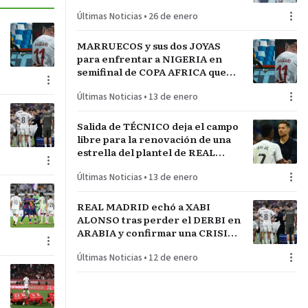
técnico español JAVIER
Últimas Noticias
•
26 de enero
RABANAL
MARRUECOS y sus dos JOYAS
para enfrentar a NIGERIA en
semifinal de COPA AFRICA que
será un PARTIDAZO de
Últimas Noticias
•
13 de enero
pronóstico reservado
Salida de TÉCNICO deja el campo
libre para la renovación de una
estrella del plantel de REAL
MADRID
Últimas Noticias
•
13 de enero
REAL MADRID echó a XABI
ALONSO tras perder el DERBI en
ARABIA y confirmar una CRISIS
INTERNA con jugadores
Últimas Noticias
•
12 de enero
referentes del plantel