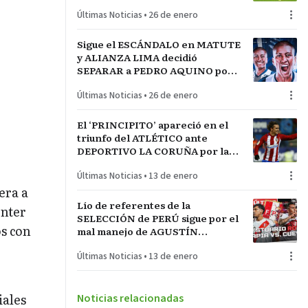
LA INCONTRASTABLE
Últimas Noticias
•
26 de enero
Sigue el ESCÁNDALO en MATUTE
y ALIANZA LIMA decidió
SEPARAR a PEDRO AQUINO por
acto de indisciplina en
Últimas Noticias
•
26 de enero
MONTEVIDEO
El ‘PRINCIPITO’ apareció en el
triunfo del ATLÉTICO ante
DEPORTIVO LA CORUÑA por la
COPA del REY en partido parejo
Últimas Noticias
•
13 de enero
era a
Lío de referentes de la
Inter
SELECCIÓN de PERÚ sigue por el
os con
mal manejo de AGUSTÍN
LOZANO al frente de la
Últimas Noticias
•
13 de enero
FEDERACIÓN PERUANA de
FÚTBOL
o
iales
Noticias relacionadas