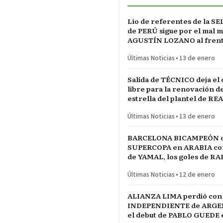
Lío de referentes de la S
de PERÚ sigue por el mal 
AGUSTÍN LOZANO al frente
FEDERACIÓN PERUANA de
Últimas Noticias
•
13 de enero
Salida de TÉCNICO deja el
libre para la renovación d
estrella del plantel de RE
MADRID
Últimas Noticias
•
13 de enero
BARCELONA BICAMPEÓN 
SUPERCOPA en ARABIA con 
de YAMAL, los goles de R
las manos de JOAN GARCÍ
Últimas Noticias
•
12 de enero
ALIANZA LIMA perdió con
INDEPENDIENTE de ARGE
el debut de PABLO GUEDE e