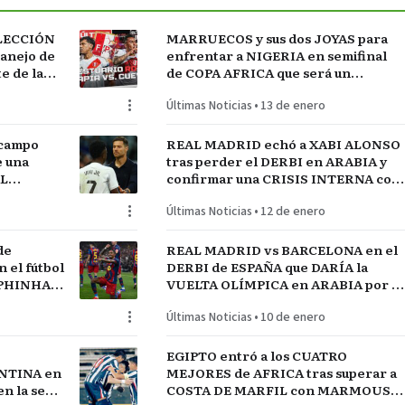
ELECCIÓN
MARRUECOS y sus dos JOYAS para
manejo de
enfrentar a NIGERIA en semifinal
 de la
de COPA AFRICA que será un
 FÚTBOL
PARTIDAZO de pronóstico
Últimas Noticias
•
13 de enero
reservado
 campo
REAL MADRID echó a XABI ALONSO
e una
tras perder el DERBI en ARABIA y
AL
confirmar una CRISIS INTERNA con
jugadores referentes del plantel
Últimas Noticias
•
12 de enero
de
REAL MADRID vs BARCELONA en el
el fútbol
DERBI de ESPAÑA que DARÍA la
APHINHA y
VUELTA OLÍMPICA en ARABIA por el
A
INICIO de TEMPORADA
Últimas Noticias
•
10 de enero
EGIPTO entró a los CUATRO
NTINA en
MEJORES de AFRICA tras superar a
n la serie
COSTA DE MARFIL con MARMOUSH