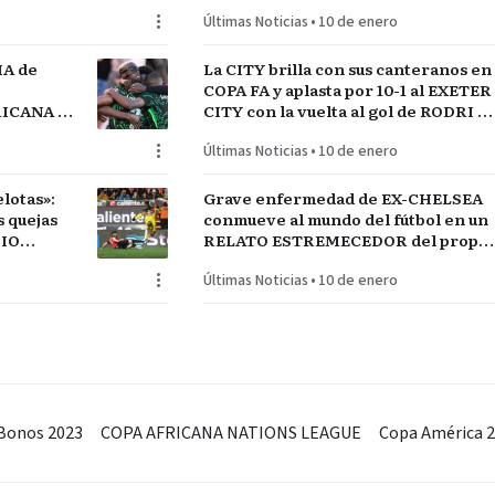
GUAY
Y SALAH…QUE VENGA SENEGAL
Últimas Noticias
•
10 de enero
IA de
La CITY brilla con sus canteranos en
COPA FA y aplasta por 10-1 al EXETER
FRICANA de
CITY con la vuelta al gol de RODRI y
COS
la estrella SEMENYO
Últimas Noticias
•
10 de enero
lotas»:
Grave enfermedad de EX-CHELSEA
conmueve al mundo del fútbol en un
DIO
RELATO ESTREMECEDOR del propio
jugador
Últimas Noticias
•
10 de enero
Bonos 2023
COPA AFRICANA NATIONS LEAGUE
Copa América 