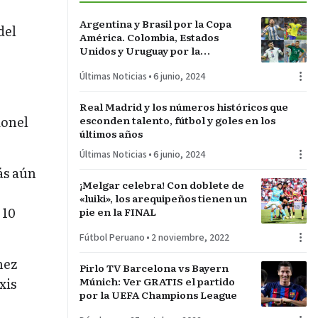
Argentina y Brasil por la Copa
del
América. Colombia, Estados
Unidos y Uruguay por la
sorpresa. Paraguay y Perú darán
Últimas Noticias
•
6 junio, 2024
pelea…
r
Real Madrid y los números históricos que
ionel
esconden talento, fútbol y goles en los
últimos años
Últimas Noticias
•
6 junio, 2024
ás aún
¡Melgar celebra! Con doblete de
«luiki», los arequipeños tienen un
 10
pie en la FINAL
Fútbol Peruano
•
2 noviembre, 2022
hez
Pirlo TV Barcelona vs Bayern
xis
Múnich: Ver GRATIS el partido
por la UEFA Champions League