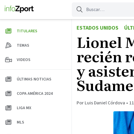
Saltar
al
contenido
ESTADOS UNIDOS
ÚLT
TITULARES
Lionel 
TEMAS
recién r
VIDEOS
y asiste
Sudamer
ÚLTIMAS NOTICIAS
COPA AMÉRICA 2024
Por Luis Daniel Córdova
•
11
LIGA MX
MLS