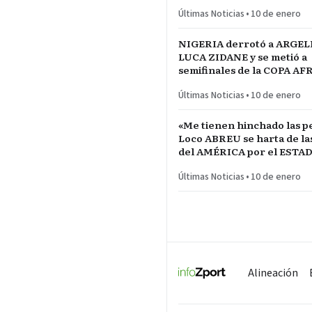
RÍO DE LA PLATA de URU
Últimas Noticias
•
10 de enero
NIGERIA derrotó a ARGEL
LUCA ZIDANE y se metió a
semifinales de la COPA A
NACIONES ante MARRUE
Últimas Noticias
•
10 de enero
«Me tienen hinchado las pe
Loco ABREU se harta de las quejas
del AMÉRICA por el ESTA
CALIENTE
Últimas Noticias
•
10 de enero
Alineación