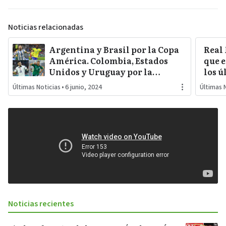
Noticias relacionadas
Argentina y Brasil por la Copa
Real
América. Colombia, Estados
que e
Unidos y Uruguay por la
los ú
sorpresa. Paraguay y Perú
Últimas Noticias
•
6 junio, 2024
Últimas 
darán pelea…
Noticias recientes