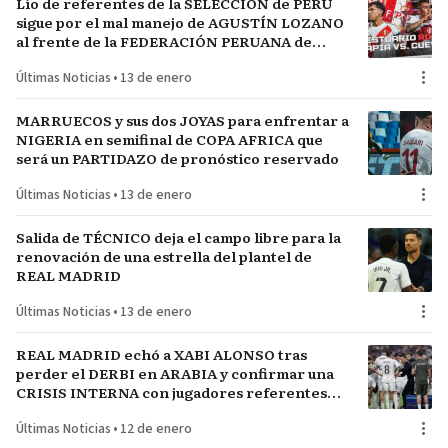
Lío de referentes de la SELECCIÓN de PERÚ
sigue por el mal manejo de AGUSTÍN LOZANO
al frente de la FEDERACIÓN PERUANA de
FÚTBOL
Últimas Noticias
•
13 de enero
MARRUECOS y sus dos JOYAS para enfrentar a
NIGERIA en semifinal de COPA AFRICA que
será un PARTIDAZO de pronóstico reservado
Últimas Noticias
•
13 de enero
Salida de TÉCNICO deja el campo libre para la
renovación de una estrella del plantel de
REAL MADRID
Últimas Noticias
•
13 de enero
REAL MADRID echó a XABI ALONSO tras
perder el DERBI en ARABIA y confirmar una
CRISIS INTERNA con jugadores referentes
del plantel
Últimas Noticias
•
12 de enero