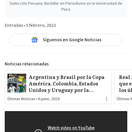
Selección Peruana. Bachiller en Periodismo en la Universidad de
Piura.
Entradas
•
5 febrero, 2022
Síguenos en Google Noticias
Noticias relacionadas
Argentina y Brasil por la Copa
Real
América. Colombia, Estados
que e
Unidos y Uruguay por la
los ú
sorpresa. Paraguay y Perú
Últimas Noticias
•
6 junio, 2024
Últimas 
darán pelea…