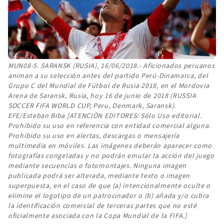
MUN08-5. SARANSK (RUSIA), 16/06/2018.- Aficionados peruanos
animan a su selección antes del partido Perú-Dinamarca, del
Grupo C del Mundial de Fútbol de Rusia 2018, en el Mordovia
Arena de Saransk, Rusia, hoy 16 de junio de 2018 (RUSSIA
SOCCER FIFA WORLD CUP, Peru, Denmark, Saransk).
EFE/Esteban Biba [ATENCIÓN EDITORES: Sólo Uso editorial.
Prohibido su uso en referencia con entidad comercial alguna.
Prohibido su uso en alertas, descargas o mensajería
multimedia en móviles. Las imágenes deberán aparecer como
fotografías congeladas y no podrán emular la acción del juego
mediante secuencias o fotomontajes. Ninguna imagen
publicada podrá ser alterada, mediante texto o imagen
superpuesta, en el caso de que (a) intencionalmente oculte o
elimine el logotipo de un patrocinador o (b) añada y/o cubra
la identificación comercial de terceras partes que no esté
oficialmente asociada con la Copa Mundial de la FIFA.]