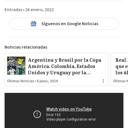
Entradas
•
26 enero, 2022
Síguenos en Google Noticias
Noticias relacionadas
Argentina y Brasil por la Copa
Real
América. Colombia, Estados
que e
Unidos y Uruguay por la
los ú
sorpresa. Paraguay y Perú
Últimas Noticias
•
6 junio, 2024
Últimas 
darán pelea…