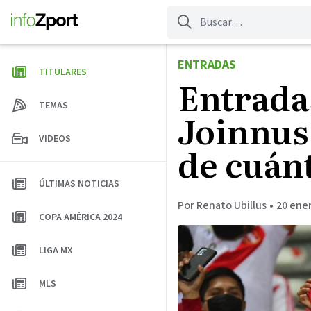
Saltar
al
contenido
ENTRADAS
TITULARES
Entrada
TEMAS
Joinnus:
VIDEOS
de cuánt
ÚLTIMAS NOTICIAS
Por Renato Ubillus
•
20 ener
COPA AMÉRICA 2024
LIGA MX
MLS