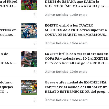
el fútbol
DERBI de ESPAÑA que DARÍA la
APHINHA y
VUELTA OLÍMPICA en ARABIA por el
A
INICIO de TEMPORADA
Últimas Noticias
•
10 de enero
EGIPTO entró a los CUATRO
NTINA en
MEJORES de AFRICA tras superar a
n la serie
COSTA DE MARFIL con MARMOUSH
GUAY
Y SALAH…QUE VENGA SENEGAL
Últimas Noticias
•
10 de enero
IA de
La CITY brilla con sus canteranos en
COPA FA y aplasta por 10-1 al EXETER
FRICANA de
CITY con la vuelta al gol de RODRI y
COS
la estrella SEMENYO
Últimas Noticias
•
10 de enero
lotas»:
Grave enfermedad de EX-CHELSEA
conmueve al mundo del fútbol en un
DIO
RELATO ESTREMECEDOR del propio
jugador
Últimas Noticias
•
10 de enero