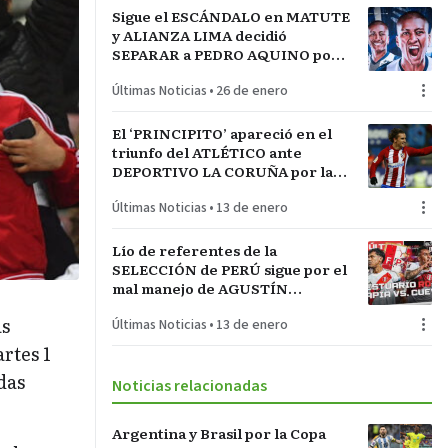
Sigue el ESCÁNDALO en MATUTE
y ALIANZA LIMA decidió
SEPARAR a PEDRO AQUINO por
acto de indisciplina en
Últimas Noticias
•
26 de enero
MONTEVIDEO
El ‘PRINCIPITO’ apareció en el
triunfo del ATLÉTICO ante
DEPORTIVO LA CORUÑA por la
COPA del REY en partido parejo
Últimas Noticias
•
13 de enero
Lío de referentes de la
SELECCIÓN de PERÚ sigue por el
mal manejo de AGUSTÍN
LOZANO al frente de la
as
Últimas Noticias
•
13 de enero
FEDERACIÓN PERUANA de
FÚTBOL
rtes 1
das
Noticias relacionadas
Argentina y Brasil por la Copa