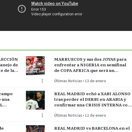
ELECCIÓN
MARRUECOS y sus dos JOYAS para
manejo de
enfrentar a NIGERIA en semifinal
 de la
de COPA AFRICA que será un
 FÚTBOL
PARTIDAZO de pronóstico
Últimas Noticias
•
13 de enero
reservado
 campo
REAL MADRID echó a XABI ALONSO
e una
tras perder el DERBI en ARABIA y
AL
confirmar una CRISIS INTERNA con
jugadores referentes del plantel
Últimas Noticias
•
12 de enero
de
REAL MADRID vs BARCELONA en el