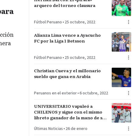
arquero del torneo clausura
para
Fútbol Peruano
•
25 octubre, 2022
ección
Alianza Lima vence a Ayacucho
FC por la Liga 1 Betsson
nera
Fútbol Peruano
•
25 octubre, 2022
Christian Cueva y el millonario
sueldo que gana en Arabia
Peruanos en el exterior
•
6 octubre, 2022
UNIVERSITARIO vapuleó a
CHILENOS y sigue con el mismo
libreto ganador de la mano de su
técnico español JAVIER
Últimas Noticias
•
26 de enero
RABANAL