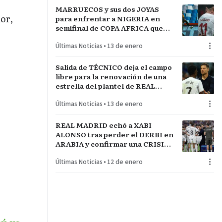
MARRUECOS y sus dos JOYAS
or,
para enfrentar a NIGERIA en
semifinal de COPA AFRICA que
será un PARTIDAZO de
Últimas Noticias
•
13 de enero
pronóstico reservado
Salida de TÉCNICO deja el campo
libre para la renovación de una
estrella del plantel de REAL
MADRID
Últimas Noticias
•
13 de enero
REAL MADRID echó a XABI
ALONSO tras perder el DERBI en
ARABIA y confirmar una CRISIS
INTERNA con jugadores
Últimas Noticias
•
12 de enero
referentes del plantel