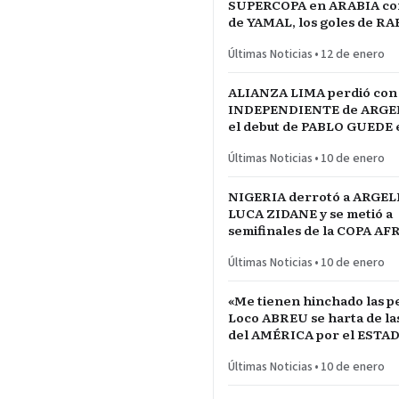
SUPERCOPA en ARABIA con 
de YAMAL, los goles de R
las manos de JOAN GARCÍ
Últimas Noticias
•
12 de enero
ALIANZA LIMA perdió con
INDEPENDIENTE de ARGE
el debut de PABLO GUEDE e
RÍO DE LA PLATA de URU
Últimas Noticias
•
10 de enero
NIGERIA derrotó a ARGEL
LUCA ZIDANE y se metió a
semifinales de la COPA A
NACIONES ante MARRUE
Últimas Noticias
•
10 de enero
«Me tienen hinchado las pe
Loco ABREU se harta de las quejas
del AMÉRICA por el ESTA
CALIENTE
Últimas Noticias
•
10 de enero