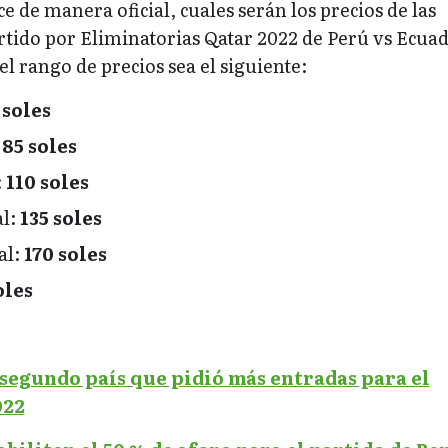
e de manera oficial, cuales serán los precios de las
rtido por Eliminatorias Qatar 2022 de Perú vs Ecuad
el rango de precios sea el siguiente:
 soles
:
85 soles
:
110 soles
al:
135 soles
al:
170 soles
oles
 segundo país que pidió más entradas para el
022