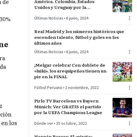
a de
América. Colombia, Estados
Unidos y Uruguay por la
sorpresa. Paraguay y Perú darán
 30%
Últimas Noticias
•
6 junio, 2024
pelea…
Real Madrid y los números históricos que
esconden talento, fútbol y goles en los
ine
últimos años
Últimas Noticias
•
6 junio, 2024
ra
¡Melgar celebra! Con doblete de
nda
«luiki», los arequipeños tienen un
pie en la FINAL
Fútbol Peruano
•
2 noviembre, 2022
Pirlo TV Barcelona vs Bayern
z
Múnich: Ver GRATIS el partido
por la UEFA Champions League
cción
 en los
Dónde ver
•
25 octubre, 2022
Hernán Barcos: El «pirata»