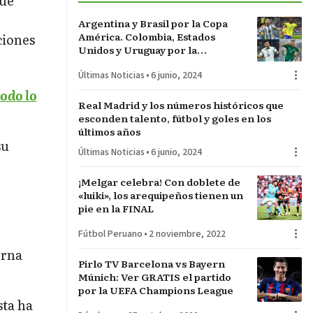
que
e
Argentina y Brasil por la Copa
América. Colombia, Estados
ciones
Unidos y Uruguay por la
sorpresa. Paraguay y Perú darán
Últimas Noticias
•
6 junio, 2024
pelea…
odo lo
Real Madrid y los números históricos que
esconden talento, fútbol y goles en los
últimos años
su
Últimas Noticias
•
6 junio, 2024
¡Melgar celebra! Con doblete de
«luiki», los arequipeños tienen un
pie en la FINAL
Fútbol Peruano
•
2 noviembre, 2022
erna
Pirlo TV Barcelona vs Bayern
Múnich: Ver GRATIS el partido
por la UEFA Champions League
sta ha