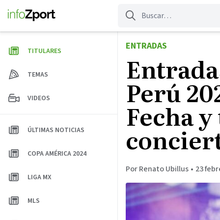
Saltar
al
contenido
ENTRADAS
TITULARES
Entradas
TEMAS
Perú 20
VIDEOS
Fecha y 
concier
ÚLTIMAS NOTICIAS
COPA AMÉRICA 2024
Por Renato Ubillus
•
23 febr
LIGA MX
MLS