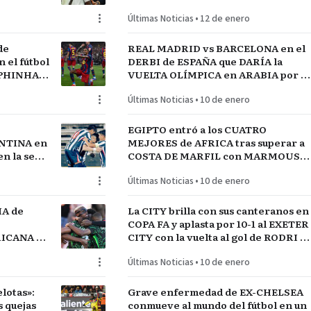
jugadores referentes del plantel
Últimas Noticias
•
12 de enero
de
REAL MADRID vs BARCELONA en el
el fútbol
DERBI de ESPAÑA que DARÍA la
APHINHA y
VUELTA OLÍMPICA en ARABIA por el
A
INICIO de TEMPORADA
Últimas Noticias
•
10 de enero
EGIPTO entró a los CUATRO
NTINA en
MEJORES de AFRICA tras superar a
n la serie
COSTA DE MARFIL con MARMOUSH
GUAY
Y SALAH…QUE VENGA SENEGAL
Últimas Noticias
•
10 de enero
IA de
La CITY brilla con sus canteranos en
COPA FA y aplasta por 10-1 al EXETER
FRICANA de
CITY con la vuelta al gol de RODRI y
COS
la estrella SEMENYO
Últimas Noticias
•
10 de enero
lotas»:
Grave enfermedad de EX-CHELSEA
conmueve al mundo del fútbol en un