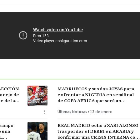
ELECCIÓN
MARRUECOS y sus dos JOYAS para
manejo de
enfrentar a NIGERIA en semifinal
 de la
de COPA AFRICA que será un
 FÚTBOL
PARTIDAZO de pronóstico
Últimas Noticias
•
13 de enero
reservado
 campo
REAL MADRID echó a XABI ALONSO
e una
tras perder el DERBI en ARABIA y
AL
confirmar una CRISIS INTERNA con