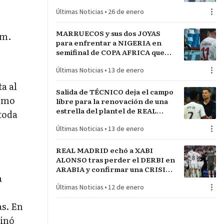
técnico español JAVIER
Últimas Noticias
•
26 de enero
RABANAL
MARRUECOS y sus dos JOYAS
.m.
para enfrentar a NIGERIA en
semifinal de COPA AFRICA que
será un PARTIDAZO de
Últimas Noticias
•
13 de enero
pronóstico reservado
a al
Salida de TÉCNICO deja el campo
como
libre para la renovación de una
estrella del plantel de REAL
toda
MADRID
Últimas Noticias
•
13 de enero
REAL MADRID echó a XABI
ALONSO tras perder el DERBI en
ARABIA y confirmar una CRISIS
a
INTERNA con jugadores
Últimas Noticias
•
12 de enero
referentes del plantel
as. En
minó