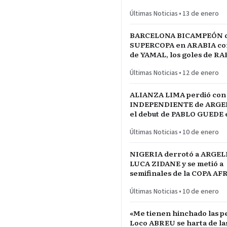
MADRID
Últimas Noticias
•
13 de enero
BARCELONA BICAMPEÓN 
SUPERCOPA en ARABIA con 
de YAMAL, los goles de R
las manos de JOAN GARCÍ
Últimas Noticias
•
12 de enero
ALIANZA LIMA perdió con
INDEPENDIENTE de ARGE
el debut de PABLO GUEDE e
RÍO DE LA PLATA de URU
Últimas Noticias
•
10 de enero
NIGERIA derrotó a ARGEL
LUCA ZIDANE y se metió a
semifinales de la COPA A
NACIONES ante MARRUE
Últimas Noticias
•
10 de enero
«Me tienen hinchado las pe
Loco ABREU se harta de las quejas