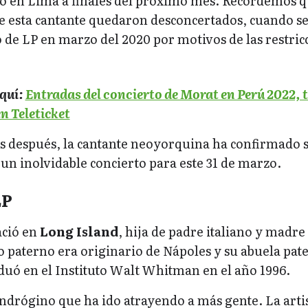
to en Lima a finales del próximo mes. Recordemos 
e esta cantante quedaron desconcertados, cuando s
o de LP en marzo del 2020 por motivos de las restric
quí:
Entradas del concierto de Morat en Perú 2022, t
en Teleticket
os después, la cantante neoyorquina ha confirmado 
 un inolvidable concierto para este 31 de marzo.
LP
ació en
Long Island
, hija de padre italiano y madre
o paterno era originario de Nápoles y su abuela pat
duó en el Instituto Walt Whitman en el año 1996.
andrógino que ha ido atrayendo a más gente. La arti