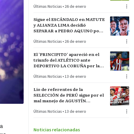
LA INCONTRASTABLE
Últimas Noticias
•
26 de enero
Sigue el ESCÁNDALO en MATUTE
y ALIANZA LIMA decidió
SEPARAR a PEDRO AQUINO por
acto de indisciplina en
Últimas Noticias
•
26 de enero
MONTEVIDEO
El ‘PRINCIPITO’ apareció en el
triunfo del ATLÉTICO ante
DEPORTIVO LA CORUÑA por la
COPA del REY en partido parejo
Últimas Noticias
•
13 de enero
Lío de referentes de la
SELECCIÓN de PERÚ sigue por el
mal manejo de AGUSTÍN
LOZANO al frente de la
Últimas Noticias
•
13 de enero
FEDERACIÓN PERUANA de
FÚTBOL
ra
Noticias relacionadas