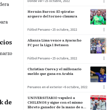
Dónde ver
•
25 octubre, 2022
idera
Hernán Barcos: El «pirata»
arquero del torneo clausura
para
Fútbol Peruano
•
25 octubre, 2022
Alianza Lima vence a Ayacucho
cios
FC por la Liga 1 Betsson
 marzo
Fútbol Peruano
•
25 octubre, 2022
Christian Cueva y el millonario
sueldo que gana en Arabia
Peruanos en el exterior
•
6 octubre, 2022
UNIVERSITARIO vapuleó a
k de
CHILENOS y sigue con el mismo
libreto ganador de la mano de su