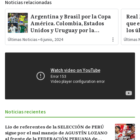
Noticias relacionadas
Argentina y Brasil por la Copa
Real
América. Colombia, Estados
que e
Unidos y Uruguay por la
los ú
sorpresa. Paraguay y Perú
Últimas Noticias
•
6 junio, 2024
Últimas 
darán pelea…
Noticias recientes
Lío de referentes de la SELECCIÓN de PERÚ
sigue por el mal manejo de AGUSTÍN LOZANO
al frente de la FEDERACIÓN PERUANA de