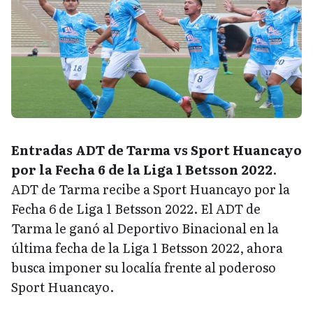
Entradas ADT de Tarma vs Sport Huancayo
por la Fecha 6 de la Liga 1 Betsson 2022
.
ADT de Tarma recibe a Sport Huancayo por la
Fecha 6 de Liga 1 Betsson 2022. El ADT de
Tarma le ganó al Deportivo Binacional en la
última fecha de la Liga 1 Betsson 2022, ahora
busca imponer su localía frente al poderoso
Sport Huancayo.