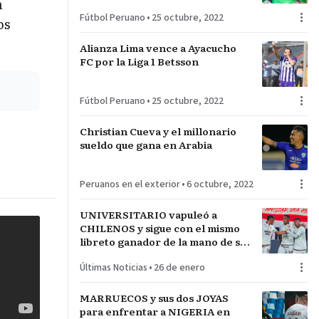
n
Fútbol Peruano
•
25 octubre, 2022
os
Alianza Lima vence a Ayacucho
FC por la Liga 1 Betsson
Fútbol Peruano
•
25 octubre, 2022
Christian Cueva y el millonario
sueldo que gana en Arabia
Peruanos en el exterior
•
6 octubre, 2022
UNIVERSITARIO vapuleó a
CHILENOS y sigue con el mismo
libreto ganador de la mano de su
técnico español JAVIER
Últimas Noticias
•
26 de enero
RABANAL
MARRUECOS y sus dos JOYAS
para enfrentar a NIGERIA en