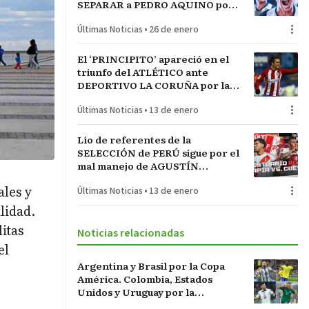
SEPARAR a PEDRO AQUINO por
acto de indisciplina en
Últimas Noticias
•
26 de enero
MONTEVIDEO
El ‘PRINCIPITO’ apareció en el
triunfo del ATLÉTICO ante
DEPORTIVO LA CORUÑA por la
COPA del REY en partido parejo
Últimas Noticias
•
13 de enero
Lío de referentes de la
SELECCIÓN de PERÚ sigue por el
mal manejo de AGUSTÍN
LOZANO al frente de la
ales y
Últimas Noticias
•
13 de enero
FEDERACIÓN PERUANA de
FÚTBOL
lidad.
itas
Noticias relacionadas
el
Argentina y Brasil por la Copa
América. Colombia, Estados
Unidos y Uruguay por la
sorpresa. Paraguay y Perú darán