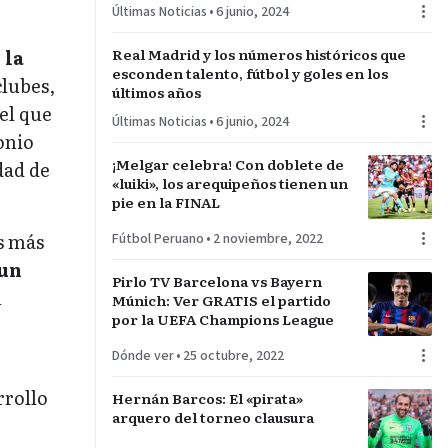
Últimas Noticias
•
6 junio, 2024
pelea…
Real Madrid y los números históricos que
 la
esconden talento, fútbol y goles en los
clubes,
últimos años
el que
Últimas Noticias
•
6 junio, 2024
onio
¡Melgar celebra! Con doblete de
dad de
«luiki», los arequipeños tienen un
pie en la FINAL
os más
Fútbol Peruano
•
2 noviembre, 2022
un
Pirlo TV Barcelona vs Bayern
n
Múnich: Ver GRATIS el partido
por la UEFA Champions League
Dónde ver
•
25 octubre, 2022
rrollo
Hernán Barcos: El «pirata»
arquero del torneo clausura