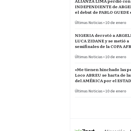
ALIANZA LIMA perdió con
INDEPENDIENTE de ARGE
el debut de PABLO GUEDE e
RÍO DE LA PLATA de URU
Últimas Noticias
•
10 de enero
NIGERIA derrotó a ARGEL
LUCA ZIDANE y se metió a
semifinales de la COPA A
NACIONES ante MARRUE
Últimas Noticias
•
10 de enero
«Me tienen hinchado las pe
Loco ABREU se harta de las quejas
del AMÉRICA por el ESTA
CALIENTE
Últimas Noticias
•
10 de enero