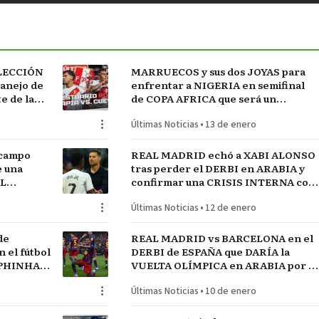
ELECCIÓN
MARRUECOS y sus dos JOYAS para
manejo de
enfrentar a NIGERIA en semifinal
 de la
de COPA AFRICA que será un
 FÚTBOL
PARTIDAZO de pronóstico
Últimas Noticias
•
13 de enero
reservado
 campo
REAL MADRID echó a XABI ALONSO
e una
tras perder el DERBI en ARABIA y
AL
confirmar una CRISIS INTERNA con
jugadores referentes del plantel
Últimas Noticias
•
12 de enero
de
REAL MADRID vs BARCELONA en el
el fútbol
DERBI de ESPAÑA que DARÍA la
APHINHA y
VUELTA OLÍMPICA en ARABIA por el
A
INICIO de TEMPORADA
Últimas Noticias
•
10 de enero