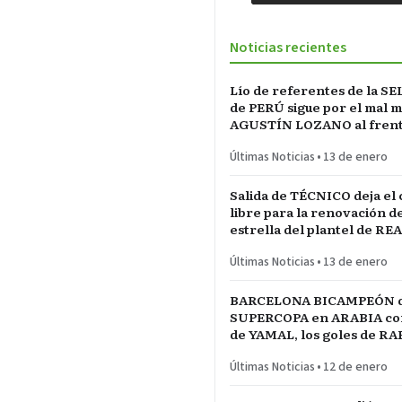
Noticias recientes
Lío de referentes de la S
de PERÚ sigue por el mal 
AGUSTÍN LOZANO al frente
FEDERACIÓN PERUANA de
Últimas Noticias
•
13 de enero
Salida de TÉCNICO deja el
libre para la renovación d
estrella del plantel de RE
MADRID
Últimas Noticias
•
13 de enero
BARCELONA BICAMPEÓN 
SUPERCOPA en ARABIA con 
de YAMAL, los goles de R
las manos de JOAN GARCÍ
Últimas Noticias
•
12 de enero