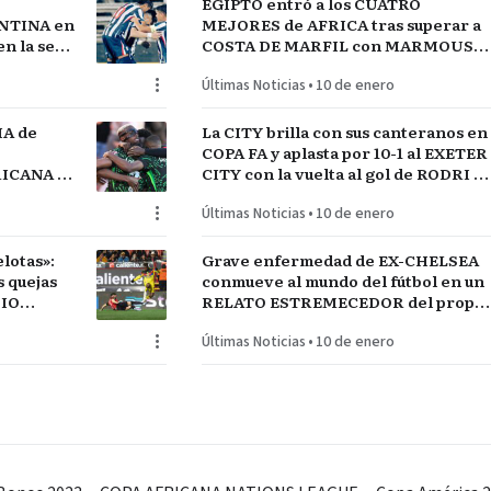
EGIPTO entró a los CUATRO
NTINA en
MEJORES de AFRICA tras superar a
n la serie
COSTA DE MARFIL con MARMOUSH
GUAY
Y SALAH…QUE VENGA SENEGAL
Últimas Noticias
•
10 de enero
IA de
La CITY brilla con sus canteranos en
COPA FA y aplasta por 10-1 al EXETER
FRICANA de
CITY con la vuelta al gol de RODRI y
COS
la estrella SEMENYO
Últimas Noticias
•
10 de enero
lotas»:
Grave enfermedad de EX-CHELSEA
conmueve al mundo del fútbol en un
DIO
RELATO ESTREMECEDOR del propio
jugador
Últimas Noticias
•
10 de enero