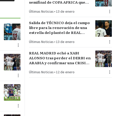
semifinal de COPA AFRICA que
será un PARTIDAZO de
Últimas Noticias
•
13 de enero
pronóstico reservado
Salida de TÉCNICO deja el campo
libre para la renovación de una
estrella del plantel de REAL
MADRID
Últimas Noticias
•
13 de enero
REAL MADRID echó a XABI
ALONSO tras perder el DERBI en
ARABIA y confirmar una CRISIS
INTERNA con jugadores
Últimas Noticias
•
12 de enero
referentes del plantel