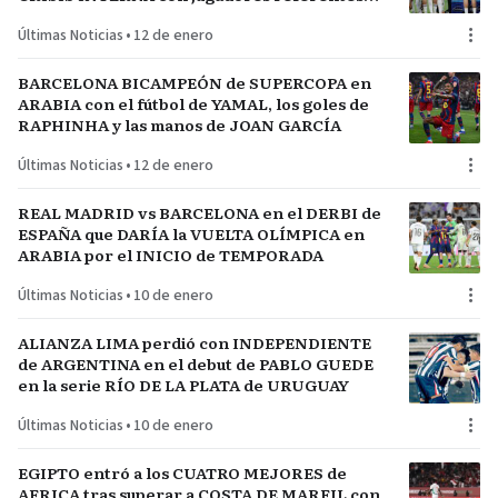
del plantel
Últimas Noticias
•
12 de enero
BARCELONA BICAMPEÓN de SUPERCOPA en
ARABIA con el fútbol de YAMAL, los goles de
RAPHINHA y las manos de JOAN GARCÍA
Últimas Noticias
•
12 de enero
REAL MADRID vs BARCELONA en el DERBI de
ESPAÑA que DARÍA la VUELTA OLÍMPICA en
ARABIA por el INICIO de TEMPORADA
Últimas Noticias
•
10 de enero
ALIANZA LIMA perdió con INDEPENDIENTE
de ARGENTINA en el debut de PABLO GUEDE
en la serie RÍO DE LA PLATA de URUGUAY
Últimas Noticias
•
10 de enero
EGIPTO entró a los CUATRO MEJORES de
AFRICA tras superar a COSTA DE MARFIL con