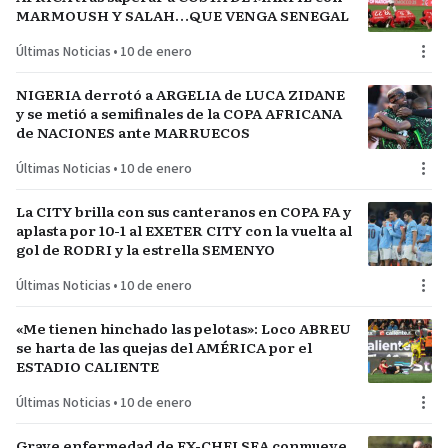
MARMOUSH Y SALAH…QUE VENGA SENEGAL
Últimas Noticias
•
10 de enero
NIGERIA derrotó a ARGELIA de LUCA ZIDANE
y se metió a semifinales de la COPA AFRICANA
de NACIONES ante MARRUECOS
Últimas Noticias
•
10 de enero
La CITY brilla con sus canteranos en COPA FA y
aplasta por 10-1 al EXETER CITY con la vuelta al
gol de RODRI y la estrella SEMENYO
Últimas Noticias
•
10 de enero
«Me tienen hinchado las pelotas»: Loco ABREU
se harta de las quejas del AMÉRICA por el
ESTADIO CALIENTE
Últimas Noticias
•
10 de enero
Grave enfermedad de EX-CHELSEA conmueve