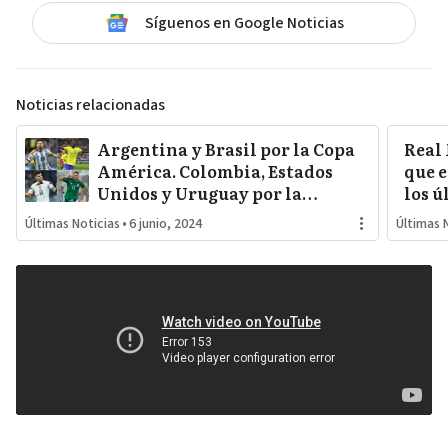
Síguenos en Google Noticias
Noticias relacionadas
Argentina y Brasil por la Copa
Real
América. Colombia, Estados
que e
Unidos y Uruguay por la
los ú
sorpresa. Paraguay y Perú
Últimas Noticias
•
6 junio, 2024
Últimas 
darán pelea…