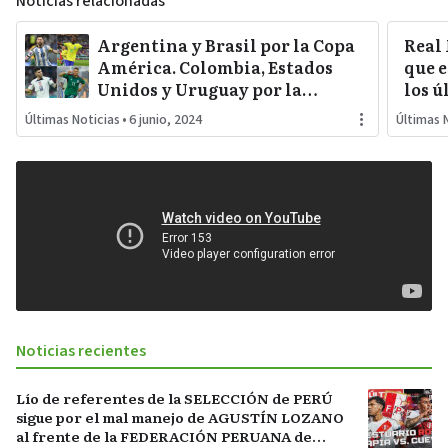
Noticias relacionadas
Argentina y Brasil por la Copa
Real
América. Colombia, Estados
que e
Unidos y Uruguay por la
los ú
sorpresa. Paraguay y Perú
Últimas Noticias
•
6 junio, 2024
Últimas 
darán pelea…
Noticias recientes
Lío de referentes de la SELECCIÓN de PERÚ
sigue por el mal manejo de AGUSTÍN LOZANO
al frente de la FEDERACIÓN PERUANA de