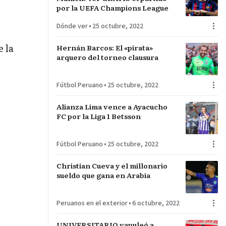
por la UEFA Champions League
Dónde ver
•
25 octubre, 2022
e la
Hernán Barcos: El «pirata»
arquero del torneo clausura
Fútbol Peruano
•
25 octubre, 2022
Alianza Lima vence a Ayacucho
FC por la Liga 1 Betsson
Fútbol Peruano
•
25 octubre, 2022
Christian Cueva y el millonario
sueldo que gana en Arabia
Peruanos en el exterior
•
6 octubre, 2022
UNIVERSITARIO vapuleó a