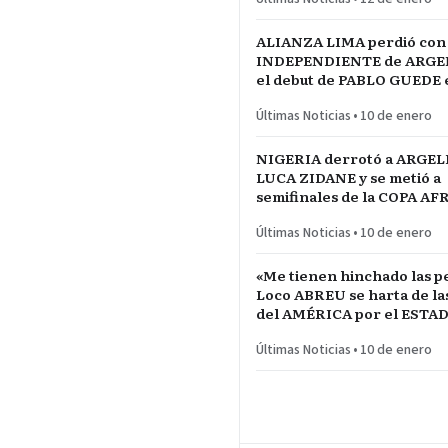
ALIANZA LIMA perdió con
INDEPENDIENTE de ARGE
el debut de PABLO GUEDE e
RÍO DE LA PLATA de URU
Últimas Noticias
•
10 de enero
NIGERIA derrotó a ARGEL
LUCA ZIDANE y se metió a
semifinales de la COPA A
NACIONES ante MARRUE
Últimas Noticias
•
10 de enero
«Me tienen hinchado las pe
Loco ABREU se harta de las quejas
del AMÉRICA por el ESTA
CALIENTE
Últimas Noticias
•
10 de enero