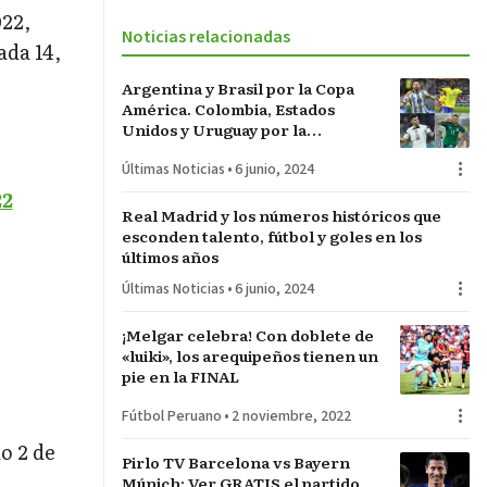
022,
Noticias relacionadas
ada 14,
Argentina y Brasil por la Copa
América. Colombia, Estados
Unidos y Uruguay por la
sorpresa. Paraguay y Perú darán
Últimas Noticias
•
6 junio, 2024
pelea…
22
Real Madrid y los números históricos que
esconden talento, fútbol y goles en los
últimos años
Últimas Noticias
•
6 junio, 2024
¡Melgar celebra! Con doblete de
«luiki», los arequipeños tienen un
pie en la FINAL
Fútbol Peruano
•
2 noviembre, 2022
o 2 de
Pirlo TV Barcelona vs Bayern
Múnich: Ver GRATIS el partido