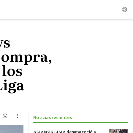
vs
Compra,
 los
Liga
Noticias recientes
ALIANZA LIMA desapareció a