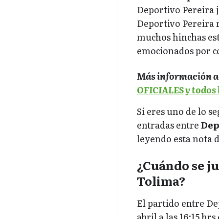
Deportivo Pereira j
Deportivo Pereira r
muchos hinchas está
emocionados por co
Más información a
OFICIALES y todos l
Si eres uno de lo s
entradas entre
Dep
leyendo esta nota 
¿Cuándo se ju
Tolima?
El partido entre De
abril a las 16:15 h