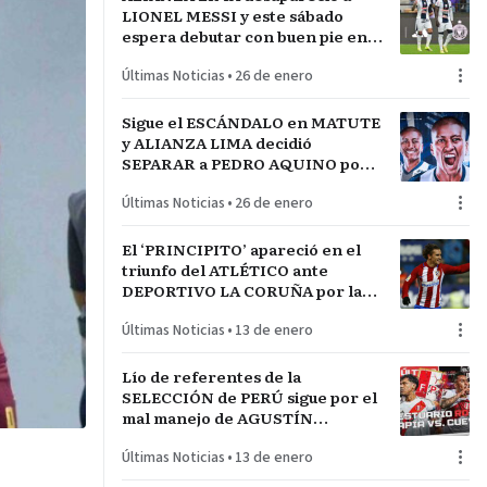
LIONEL MESSI y este sábado
espera debutar con buen pie en
LA INCONTRASTABLE
Últimas Noticias
•
26 de enero
Sigue el ESCÁNDALO en MATUTE
y ALIANZA LIMA decidió
SEPARAR a PEDRO AQUINO por
acto de indisciplina en
Últimas Noticias
•
26 de enero
MONTEVIDEO
El ‘PRINCIPITO’ apareció en el
triunfo del ATLÉTICO ante
DEPORTIVO LA CORUÑA por la
COPA del REY en partido parejo
Últimas Noticias
•
13 de enero
Lío de referentes de la
SELECCIÓN de PERÚ sigue por el
mal manejo de AGUSTÍN
LOZANO al frente de la
Últimas Noticias
•
13 de enero
FEDERACIÓN PERUANA de
FÚTBOL