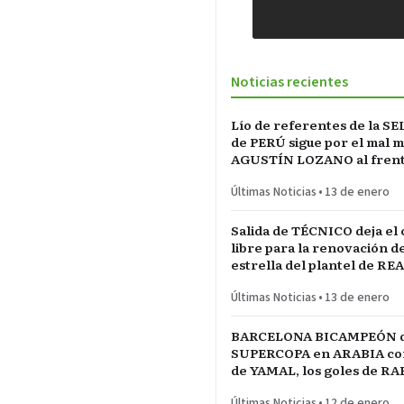
Noticias recientes
Lío de referentes de la S
de PERÚ sigue por el mal 
AGUSTÍN LOZANO al frente
FEDERACIÓN PERUANA de
Últimas Noticias
•
13 de enero
Salida de TÉCNICO deja el
libre para la renovación d
estrella del plantel de RE
MADRID
Últimas Noticias
•
13 de enero
BARCELONA BICAMPEÓN 
SUPERCOPA en ARABIA con 
de YAMAL, los goles de R
las manos de JOAN GARCÍ
Últimas Noticias
•
12 de enero