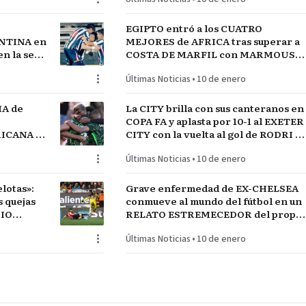
EGIPTO entró a los CUATRO
NTINA en
MEJORES de AFRICA tras superar a
n la serie
COSTA DE MARFIL con MARMOUSH
GUAY
Y SALAH…QUE VENGA SENEGAL
Últimas Noticias
•
10 de enero
IA de
La CITY brilla con sus canteranos en
COPA FA y aplasta por 10-1 al EXETER
FRICANA de
CITY con la vuelta al gol de RODRI y
COS
la estrella SEMENYO
Últimas Noticias
•
10 de enero
lotas»:
Grave enfermedad de EX-CHELSEA
conmueve al mundo del fútbol en un
DIO
RELATO ESTREMECEDOR del propio
jugador
Últimas Noticias
•
10 de enero