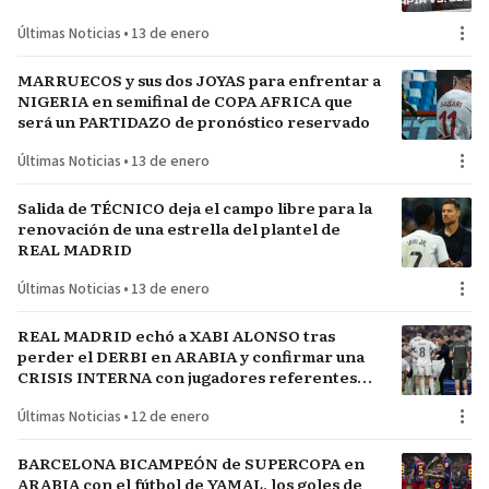
FÚTBOL
Últimas Noticias
•
13 de enero
MARRUECOS y sus dos JOYAS para enfrentar a
NIGERIA en semifinal de COPA AFRICA que
será un PARTIDAZO de pronóstico reservado
Últimas Noticias
•
13 de enero
Salida de TÉCNICO deja el campo libre para la
renovación de una estrella del plantel de
REAL MADRID
Últimas Noticias
•
13 de enero
REAL MADRID echó a XABI ALONSO tras
perder el DERBI en ARABIA y confirmar una
CRISIS INTERNA con jugadores referentes
del plantel
Últimas Noticias
•
12 de enero
BARCELONA BICAMPEÓN de SUPERCOPA en
ARABIA con el fútbol de YAMAL, los goles de