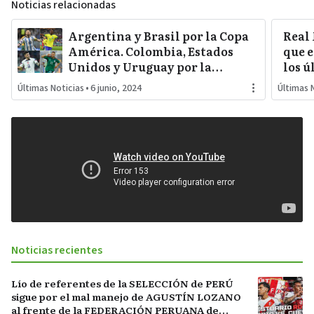
Noticias relacionadas
Argentina y Brasil por la Copa
Real
América. Colombia, Estados
que e
Unidos y Uruguay por la
los ú
sorpresa. Paraguay y Perú
Últimas Noticias
•
6 junio, 2024
Últimas 
darán pelea…
Noticias recientes
Lío de referentes de la SELECCIÓN de PERÚ
sigue por el mal manejo de AGUSTÍN LOZANO
al frente de la FEDERACIÓN PERUANA de