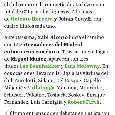
el club como en la competición. Lo hizo en un
total de 601 partidos ligueros. A lo lejos
de
Helenio Herrera
y Johan Cruyff
, con
cuatro títulos cada uno.
Ante Osasuna,
Xabi Alonso
inicia el camino
que
17 entrenadores del Madrid
culminaron con éxito
. Tras las nueve Ligas
de
Miguel Muñoz
, aparecen con tres
títulos
Leo Beenhakker
y
Luis Molowny
.
En
dos ocasiones llevaron la Liga a las vitrinas del
club Ancelotti, Zidane, Del Bosque, Capello,
Miljanić y
Villalonga.
Y en una, Mourinho,
Schuster, Valdano, Toshack, Boskov, Enrique
Fernández, Luis Carniglia y
Robert Firth
.
El último entrenador en debutar en LaLiga con