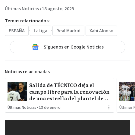
Últimas Noticias
•
18 agosto, 2025
Temas relacionados:
ESPAÑA
·
LaLiga
·
Real Madrid
·
Xabi Alonso
Síguenos en Google Noticias
Noticias relacionadas
Salida de TÉCNICO deja el
campo libre para la renovación
de una estrella del plantel de
REAL MADRID
Últimas Noticias
•
13 de enero
Últimas 