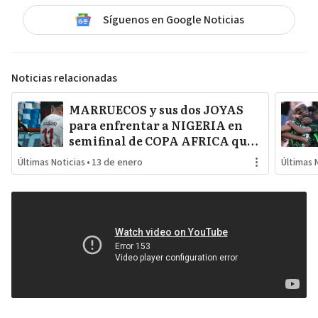
Síguenos en Google Noticias
Noticias relacionadas
MARRUECOS y sus dos JOYAS
para enfrentar a NIGERIA en
semifinal de COPA AFRICA que
será un PARTIDAZO de
Últimas Noticias
•
13 de enero
Últimas 
pronóstico reservado