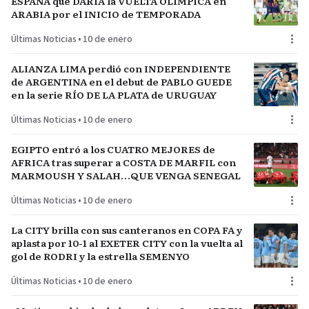
ESPAÑA que DARÍA la VUELTA OLÍMPICA en
ARABIA por el INICIO de TEMPORADA
Últimas Noticias
•
10 de enero
ALIANZA LIMA perdió con INDEPENDIENTE
de ARGENTINA en el debut de PABLO GUEDE
en la serie RÍO DE LA PLATA de URUGUAY
Últimas Noticias
•
10 de enero
EGIPTO entró a los CUATRO MEJORES de
AFRICA tras superar a COSTA DE MARFIL con
MARMOUSH Y SALAH…QUE VENGA SENEGAL
Últimas Noticias
•
10 de enero
La CITY brilla con sus canteranos en COPA FA y
aplasta por 10-1 al EXETER CITY con la vuelta al
gol de RODRI y la estrella SEMENYO
Últimas Noticias
•
10 de enero