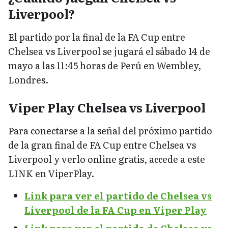
Liverpool?
El partido por la final de la FA Cup entre
Chelsea vs Liverpool se jugará el sábado 14 de
mayo a las 11:45 horas de Perú en Wembley,
Londres.
Viper Play Chelsea vs Liverpool
Para conectarse a la señal del próximo partido
de la gran final de FA Cup entre Chelsea vs
Liverpool y verlo online gratis, accede a este
LINK en ViperPlay.
Link para ver el partido de Chelsea vs
Liverpool de la FA Cup en Viper Play