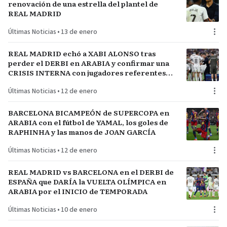
renovación de una estrella del plantel de
REAL MADRID
Últimas Noticias
•
13 de enero
REAL MADRID echó a XABI ALONSO tras
perder el DERBI en ARABIA y confirmar una
CRISIS INTERNA con jugadores referentes
del plantel
Últimas Noticias
•
12 de enero
BARCELONA BICAMPEÓN de SUPERCOPA en
ARABIA con el fútbol de YAMAL, los goles de
RAPHINHA y las manos de JOAN GARCÍA
Últimas Noticias
•
12 de enero
REAL MADRID vs BARCELONA en el DERBI de
ESPAÑA que DARÍA la VUELTA OLÍMPICA en
ARABIA por el INICIO de TEMPORADA
Últimas Noticias
•
10 de enero