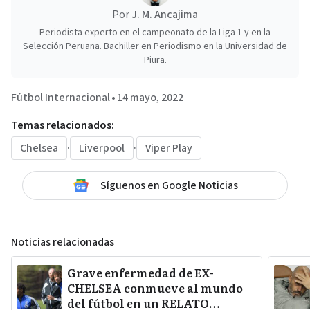
Por
J. M. Ancajima
Periodista experto en el campeonato de la Liga 1 y en la
Selección Peruana. Bachiller en Periodismo en la Universidad de
Piura.
Fútbol Internacional
•
14 mayo, 2022
Temas relacionados:
Chelsea
·
Liverpool
·
Viper Play
Síguenos en Google Noticias
Noticias relacionadas
Grave enfermedad de EX-
CHELSEA conmueve al mundo
del fútbol en un RELATO