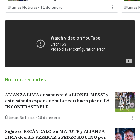
INTERNA con jugadores
Últimas Noticias
•
12 de enero
Últimas 
referentes del plantel
Noticias recientes
ALIANZA LIMA desapareció a LIONEL MESSI y
este sábado espera debutar con buen pie en LA
INCONTRASTABLE
Últimas Noticias
•
26 de enero
Sigue el ESCÁNDALO en MATUTE y ALIANZA
LIMA decidió SEPARAR a PEDRO AQUINO por