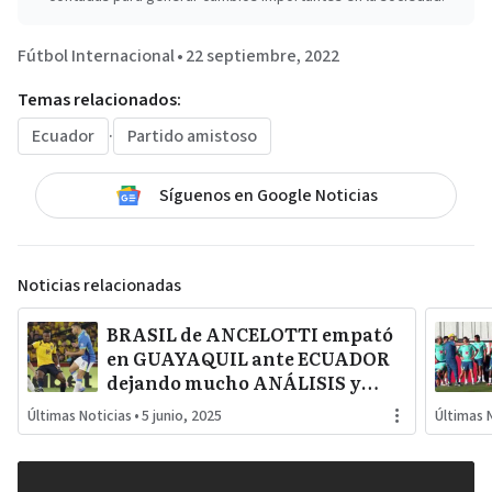
Fútbol Internacional
•
22 septiembre, 2022
Temas relacionados:
Ecuador
·
Partido amistoso
Síguenos en Google Noticias
Noticias relacionadas
BRASIL de ANCELOTTI empató
en GUAYAQUIL ante ECUADOR
dejando mucho ANÁLISIS y
TRABAJO por realizar para el
Últimas Noticias
•
5 junio, 2025
Últimas 
futuro del SCRATCH