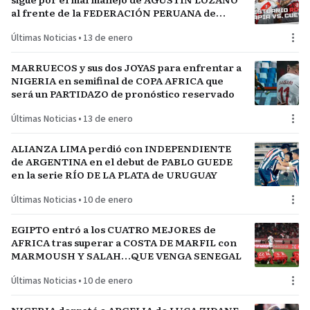
al frente de la FEDERACIÓN PERUANA de
FÚTBOL
Últimas Noticias
•
13 de enero
MARRUECOS y sus dos JOYAS para enfrentar a
NIGERIA en semifinal de COPA AFRICA que
será un PARTIDAZO de pronóstico reservado
Últimas Noticias
•
13 de enero
ALIANZA LIMA perdió con INDEPENDIENTE
de ARGENTINA en el debut de PABLO GUEDE
en la serie RÍO DE LA PLATA de URUGUAY
Últimas Noticias
•
10 de enero
EGIPTO entró a los CUATRO MEJORES de
AFRICA tras superar a COSTA DE MARFIL con
MARMOUSH Y SALAH…QUE VENGA SENEGAL
Últimas Noticias
•
10 de enero
NIGERIA derrotó a ARGELIA de LUCA ZIDANE