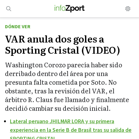
Saltar
al
contenido
DÓNDE VER
VAR anula dos goles a
Sporting Cristal (VIDEO)
Washington Corozo parecía haber sido
derribado dentro del área por una
presunta falta cometida por Soto. No
obstante, tras la revisión del VAR, el
árbitro R. Claus fue llamado y finalmente
decidió cambiar su decisión inicial.
Lateral peruano JHILMAR LORA y su primera
experiencia en la Serie B de Brasil tras su salida de
SPORTING CRISTAL