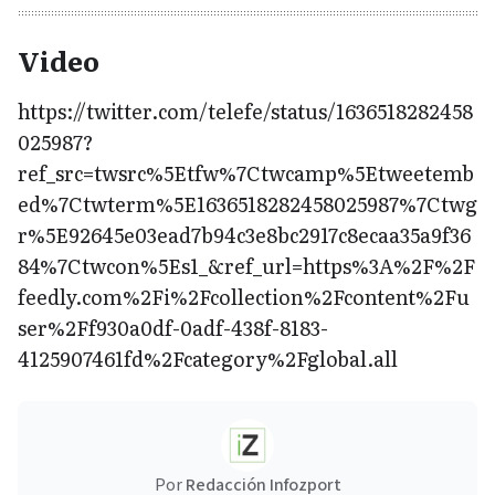
Video
https://twitter.com/telefe/status/1636518282458
025987?
ref_src=twsrc%5Etfw%7Ctwcamp%5Etweetemb
ed%7Ctwterm%5E1636518282458025987%7Ctwg
r%5E92645e03ead7b94c3e8bc2917c8ecaa35a9f36
84%7Ctwcon%5Es1_&ref_url=https%3A%2F%2F
feedly.com%2Fi%2Fcollection%2Fcontent%2Fu
ser%2Ff930a0df-0adf-438f-8183-
4125907461fd%2Fcategory%2Fglobal.all
Por
Redacción Infozport