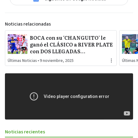
Noticias relacionadas
BOCA con su ‘CHANGUITO’ le
ganó el CLÁSICO a RIVER PLATE
con DOS LLEGADAS
FULMINANTES que lo dejan a
Últimas Noticias
•
9 noviembre, 2025
Últimas 
GALLARDO lejos de la COPA
Noticias recientes