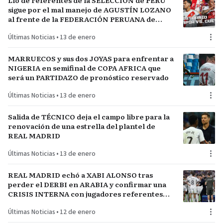
Lío de referentes de la SELECCIÓN de PERÚ
sigue por el mal manejo de AGUSTÍN LOZANO
al frente de la FEDERACIÓN PERUANA de
FÚTBOL
Últimas Noticias
•
13 de enero
MARRUECOS y sus dos JOYAS para enfrentar a
NIGERIA en semifinal de COPA AFRICA que
será un PARTIDAZO de pronóstico reservado
Últimas Noticias
•
13 de enero
Salida de TÉCNICO deja el campo libre para la
renovación de una estrella del plantel de
REAL MADRID
Últimas Noticias
•
13 de enero
REAL MADRID echó a XABI ALONSO tras
perder el DERBI en ARABIA y confirmar una
CRISIS INTERNA con jugadores referentes
del plantel
Últimas Noticias
•
12 de enero