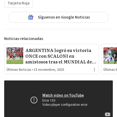
Tarjeta Roja
Síguenos en Google Noticias
Noticias relacionadas
ARGENTINA logró su victoria
ONCE con SCALONI en
amistosos tras el MUNDIAL de
QATAR con GOLES de LAUTARO
Últimas Noticias
•
15 noviembre, 2025
Últimas 
MARTÍNEZ y LIONEL MESSI