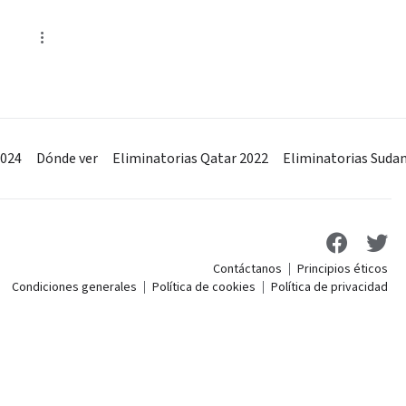
2024
Dónde ver
Eliminatorias Qatar 2022
Eliminatorias Suda
Contáctanos
Principios éticos
Condiciones generales
Política de cookies
Política de privacidad