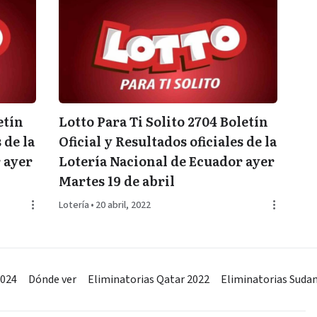
etín
Lotto Para Ti Solito 2704 Boletín
 de la
Oficial y Resultados oficiales de la
 ayer
Lotería Nacional de Ecuador ayer
Martes 19 de abril
Lotería
•
20 abril, 2022
2024
Dónde ver
Eliminatorias Qatar 2022
Eliminatorias Suda