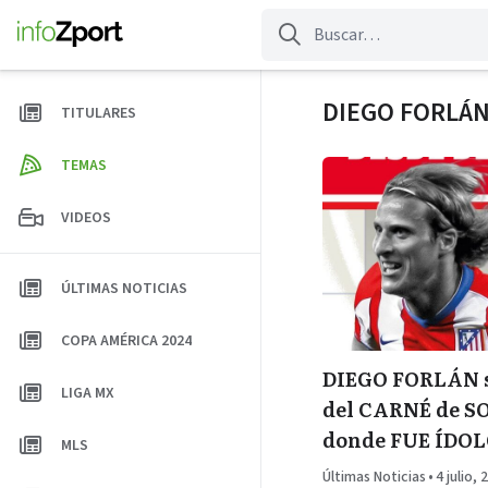
Saltar
al
contenido
DIEGO FORLÁ
TITULARES
TEMAS
VIDEOS
ÚLTIMAS NOTICIAS
COPA AMÉRICA 2024
DIEGO FORLÁN s
LIGA MX
del CARNÉ de S
donde FUE ÍDO
MLS
Últimas Noticias
•
4 julio, 