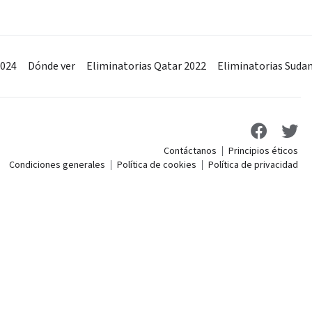
2024
Dónde ver
Eliminatorias Qatar 2022
Eliminatorias Suda
Contáctanos
Principios éticos
Condiciones generales
Política de cookies
Política de privacidad