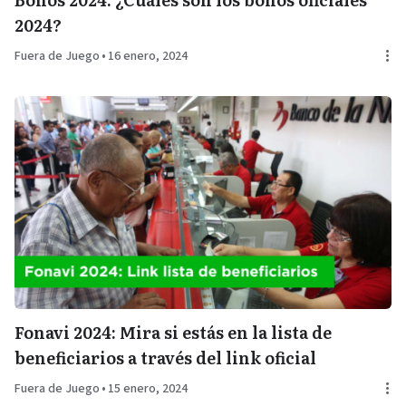
2024?
Fuera de Juego
•
16 enero, 2024
Fonavi 2024: Mira si estás en la lista de
beneficiarios a través del link oficial
Fuera de Juego
•
15 enero, 2024