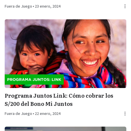
Fuera de Juego
•
23 enero, 2024
Programa Juntos Link: Cómo cobrar los
S/200 del Bono Mi Juntos
Fuera de Juego
•
22 enero, 2024