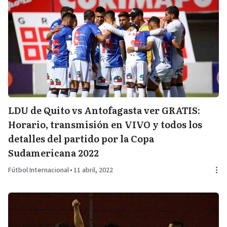
LDU de Quito vs Antofagasta ver GRATIS:
Horario, transmisión en VIVO y todos los
detalles del partido por la Copa
Sudamericana 2022
Fútbol Internacional
•
11 abril, 2022