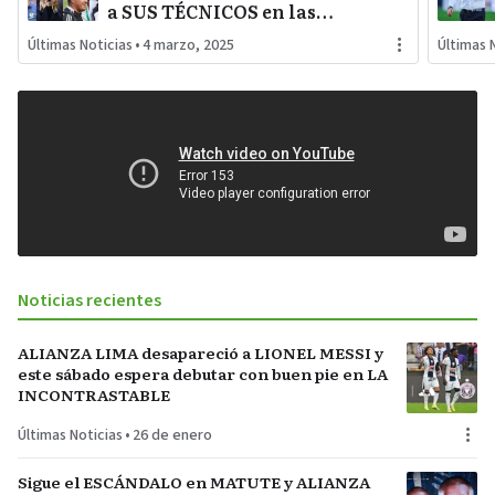
a SUS TÉCNICOS en las
PRIMERAS FECHAS de la LIGA
Últimas Noticias
•
4 marzo, 2025
Últimas 
MX por MALOS RESULTADOS
Noticias recientes
ALIANZA LIMA desapareció a LIONEL MESSI y
este sábado espera debutar con buen pie en LA
INCONTRASTABLE
Últimas Noticias
•
26 de enero
Sigue el ESCÁNDALO en MATUTE y ALIANZA