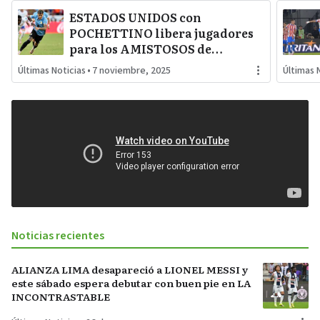
ESTADOS UNIDOS con
POCHETTINO libera jugadores
para los AMISTOSOS de
noviembre ante PARAGUAY y
Últimas Noticias
•
7 noviembre, 2025
Últimas 
URUGUAY
Noticias recientes
ALIANZA LIMA desapareció a LIONEL MESSI y
este sábado espera debutar con buen pie en LA
INCONTRASTABLE