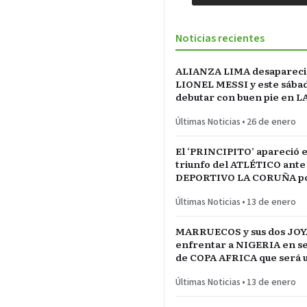
Noticias recientes
ALIANZA LIMA desapareci
LIONEL MESSI y este sába
debutar con buen pie en L
INCONTRASTABLE
Últimas Noticias
•
26 de enero
El ‘PRINCIPITO’ apareció e
triunfo del ATLÉTICO ante
DEPORTIVO LA CORUÑA po
del REY en partido parejo
Últimas Noticias
•
13 de enero
MARRUECOS y sus dos JOY
enfrentar a NIGERIA en se
de COPA AFRICA que será 
PARTIDAZO de pronóstico
Últimas Noticias
•
13 de enero
reservado