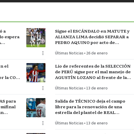
ó a
Sigue el ESCÁNDALO en MATUTE y
do espera
ALIANZA LIMA decidió SEPARAR a
A
PEDRO AQUINO por acto de
indisciplina en MONTEVIDEO
Últimas Noticias
•
26 de enero
n el
Lío de referentes de la SELECCIÓN
de PERÚ sigue por el mal manejo de
r la COPA
AGUSTÍN LOZANO al frente de la
FEDERACIÓN PERUANA de FÚTBOL
Últimas Noticias
•
13 de enero
AS para
Salida de TÉCNICO deja el campo
mifinal
libre para la renovación de una
un
estrella del plantel de REAL
MADRID
Últimas Noticias
•
13 de enero