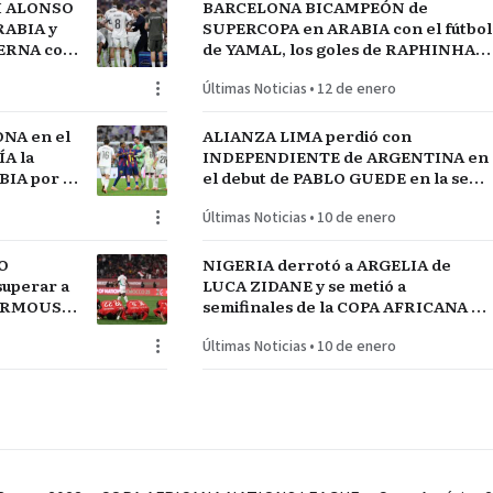
I ALONSO
BARCELONA BICAMPEÓN de
RABIA y
SUPERCOPA en ARABIA con el fútbol
TERNA con
de YAMAL, los goles de RAPHINHA y
lantel
las manos de JOAN GARCÍA
Últimas Noticias
•
12 de enero
NA en el
ALIANZA LIMA perdió con
A la
INDEPENDIENTE de ARGENTINA en
IA por el
el debut de PABLO GUEDE en la serie
RÍO DE LA PLATA de URUGUAY
Últimas Noticias
•
10 de enero
O
NIGERIA derrotó a ARGELIA de
uperar a
LUCA ZIDANE y se metió a
MARMOUSH
semifinales de la COPA AFRICANA de
NEGAL
NACIONES ante MARRUECOS
Últimas Noticias
•
10 de enero