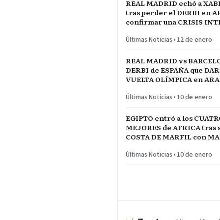
REAL MADRID echó a XAB
tras perder el DERBI en A
confirmar una CRISIS IN
jugadores referentes del p
Últimas Noticias
•
12 de enero
REAL MADRID vs BARCELO
DERBI de ESPAÑA que DARÍ
VUELTA OLÍMPICA en ARAB
INICIO de TEMPORADA
Últimas Noticias
•
10 de enero
EGIPTO entró a los CUATR
MEJORES de AFRICA tras s
COSTA DE MARFIL con 
Y SALAH…QUE VENGA SE
Últimas Noticias
•
10 de enero