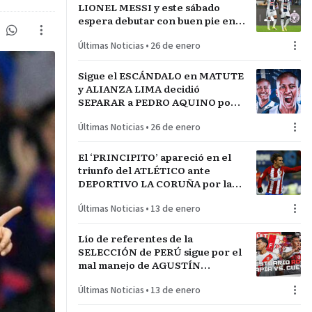
LIONEL MESSI y este sábado
espera debutar con buen pie en
LA INCONTRASTABLE
Últimas Noticias
•
26 de enero
Sigue el ESCÁNDALO en MATUTE
y ALIANZA LIMA decidió
SEPARAR a PEDRO AQUINO por
acto de indisciplina en
Últimas Noticias
•
26 de enero
MONTEVIDEO
El ‘PRINCIPITO’ apareció en el
triunfo del ATLÉTICO ante
DEPORTIVO LA CORUÑA por la
COPA del REY en partido parejo
Últimas Noticias
•
13 de enero
Lío de referentes de la
SELECCIÓN de PERÚ sigue por el
mal manejo de AGUSTÍN
LOZANO al frente de la
Últimas Noticias
•
13 de enero
FEDERACIÓN PERUANA de
FÚTBOL