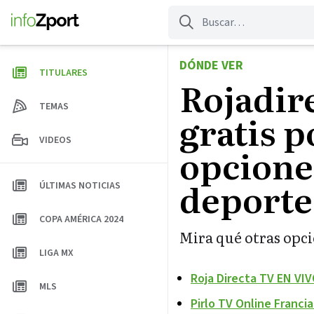
Saltar
al
contenido
DÓNDE VER
TITULARES
Rojadir
TEMAS
gratis p
VIDEOS
opciones
deporte
ÚLTIMAS NOTICIAS
COPA AMÉRICA 2024
Mira qué otras opci
LIGA MX
Roja Directa TV EN VIV
MLS
Pirlo TV Online Franci