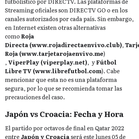
futbolístico por DIRECTV. Las plataformas de
Streaming oficiales son DIRECTV GO o en los
canales autorizados por cada país. Sin embargo,
en Internet existen otras alternativas
como
Roja
Directa (www.rojadirectaenvivo.club)
,
Tarj
Roja
(www.tarjetarojaenvivo.me
)
,
ViperPlay (viperplay.net)
, y
Fútbol
Libre TV (www.librefutbol.com
). Cabe
mencionar que esta no es una plataforma
segura, por lo que se recomienda tomar las
precauciones del caso.
Japón vs Croacia: Fecha y Hora
El partido por octavos de final en Qatar 2022
entre
Japón y Croacia
será este lunes 05 de