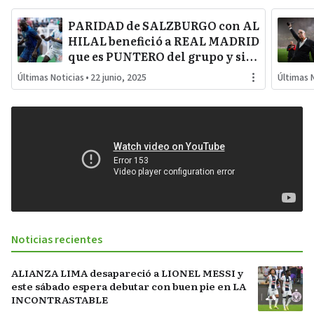
PARIDAD de SALZBURGO con AL
HILAL benefició a REAL MADRID
que es PUNTERO del grupo y si
árabes ganan a PACHUCA
Últimas Noticias
•
22 junio, 2025
Últimas 
estarán en OCTAVOS
Noticias recientes
ALIANZA LIMA desapareció a LIONEL MESSI y
este sábado espera debutar con buen pie en LA
INCONTRASTABLE