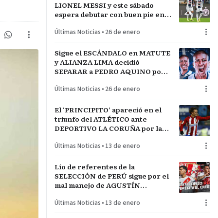
LIONEL MESSI y este sábado
espera debutar con buen pie en
LA INCONTRASTABLE
Últimas Noticias
•
26 de enero
Sigue el ESCÁNDALO en MATUTE
y ALIANZA LIMA decidió
SEPARAR a PEDRO AQUINO por
acto de indisciplina en
Últimas Noticias
•
26 de enero
MONTEVIDEO
El ‘PRINCIPITO’ apareció en el
triunfo del ATLÉTICO ante
DEPORTIVO LA CORUÑA por la
COPA del REY en partido parejo
Últimas Noticias
•
13 de enero
Lío de referentes de la
SELECCIÓN de PERÚ sigue por el
mal manejo de AGUSTÍN
LOZANO al frente de la
Últimas Noticias
•
13 de enero
FEDERACIÓN PERUANA de
FÚTBOL