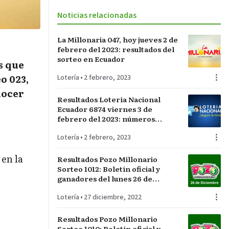
Noticias relacionadas
La Millonaria 047, hoy jueves 2 de
febrero del 2023: resultados del
sorteo en Ecuador
s que
eo 023,
Lotería
•
2 febrero, 2023
nocer
Resultados Lotería Nacional
Ecuador 6874 viernes 3 de
febrero del 2023: números
ganadores del sorteo La
Lotería
•
2 febrero, 2023
Suertuda
 en la
Resultados Pozo Millonario
Sorteo 1012: Boletín oficial y
ganadores del lunes 26 de
diciembre
Lotería
•
27 diciembre, 2022
Resultados Pozo Millonario
Sorteo 1010: Boletín oficial y