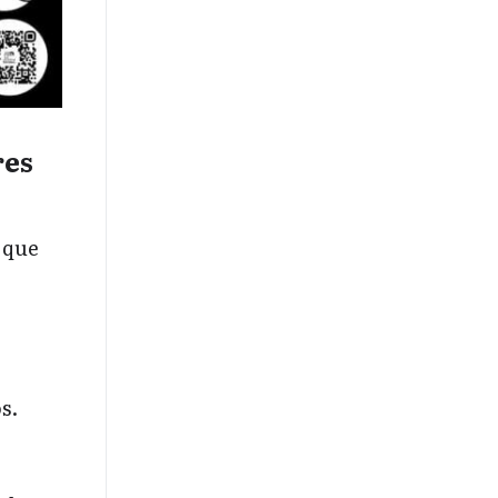
res
 que
s.