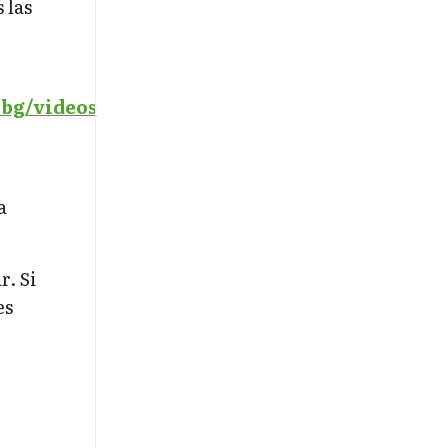
 las
bg/videos
a
r. Si
es