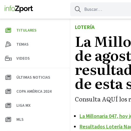
Saltar
al
contenido
LOTERÍA
TITULARES
La Millo
TEMAS
de agost
VIDEOS
resultad
de esta
ÚLTIMAS NOTICIAS
COPA AMÉRICA 2024
Consulta AQUÍ los r
LIGA MX
La Millonaria 047, hoy
MLS
Resultados Lotería Nac